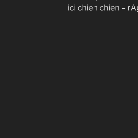
le
ici chien chien – r