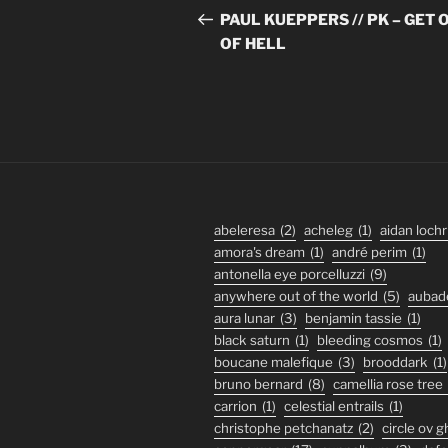
de
précédent
PAUL KUEPPERS // PK – GET 
OF HELL
l’article
abeleresa
(2)
acheleg
(1)
aidan lochr
amora's dream
(1)
andré perim
(1)
antonella eye porcelluzzi
(9)
anywhere out of the world
(5)
aubad
aura lunar
(3)
benjamin tassie
(1)
black saturn
(1)
bleeding cosmos
(1)
boucane malefique
(3)
brooddark
(1)
bruno bernard
(8)
camellia rose tree
carrion
(1)
celestial entrails
(1)
christophe petchanatz
(2)
circle ov 