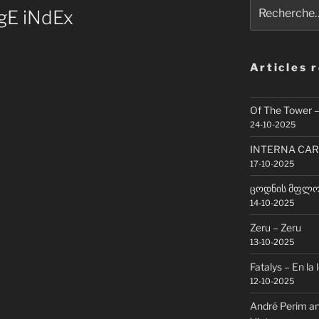
Recherche
AgE iNdEx
pour
:
Articles 
Of The Tower 
24-10-2025
INTERNA CAR
17-10-2025
ცოდნის მფლობ
14-10-2025
Zeru – Zeru
13-10-2025
Fatalys – En la 
12-10-2025
André Perim an