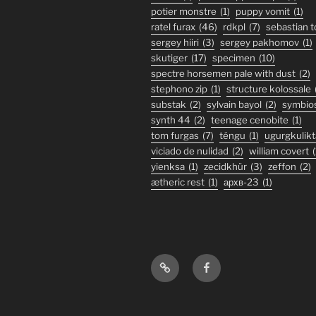
potier monstre
(1)
puppy vomit
(1)
ratel furax
(46)
rdkpl
(7)
sebastian 
sergey hiiri
(3)
sergey pakhomov
(1)
skutiger
(17)
specimen
(10)
spectre horsemen pale with dust
(2)
stephono zip
(1)
structure kolossale
substak
(2)
sylvain bayol
(2)
symbio
synth 44
(2)
teenage cenobite
(1)
tom furgas
(7)
téngu
(1)
ugurgkulikt
viciado de nulidad
(2)
william covert
(
yienksa
(1)
zecidkhür
(3)
zeffon
(2)
ætheric rest
(1)
архв-23
(1)
Bandcamp
Facebook