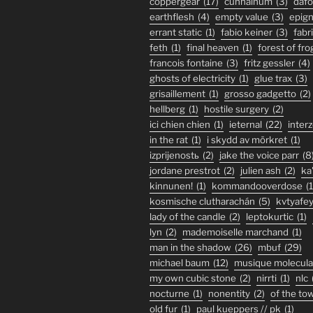
coppergear
(17)
cunnalhum
(3)
daf
earthflesh
(4)
empty value
(3)
epig
errant static
(1)
fabio keiner
(3)
fabr
feth
(1)
final heaven
(1)
forest of fro
francois fontaine
(3)
fritz gessler
(4)
ghosts of electricity
(1)
glue trax
(3)
grisaillement
(1)
grosso gadgetto
(2)
hellberg
(1)
hostile surgery
(2)
ici chien chien
(1)
ieternal
(22)
inter
in the rat
(1)
i skydd av mörkret
(1)
izprijenostь
(2)
jake the voice parr
(8
jordane prestrot
(2)
julien ash
(2)
ka
kinnunen!
(1)
kommandooverdose
(1
kosmische clutharachán
(5)
kvtyafe
lady of the candle
(2)
leptokurtic
(1)
lyn
(2)
mademoiselle marchand
(1)
man in the shadow
(26)
mbuf
(29)
michael baum
(12)
musique molecula
my own cubic stone
(2)
nirrti
(1)
nlc
nocturne
(1)
nonentity
(2)
of the to
old fur
(1)
paul kueppers // pk
(1)