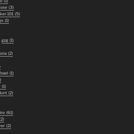
ou
(1)
nose
(3)
iker 101
(5)
gs
(1)
gzg
(1)
zona
(2)
)
'bael
(1)
)
y
(1)
lunt
(2)
ire
(61)
(2)
wer
(2)