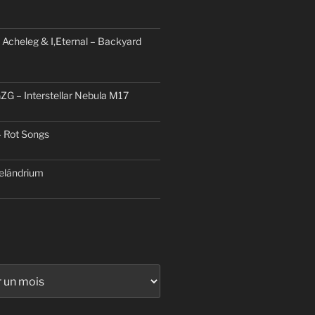
 Acheleg & I,Eternal – Backyard
ZG – Interstellar Nebula M17
– Rot Songs
elándrium