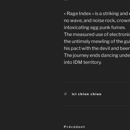
« Rage Index » is a striking and
no wave, and noise rock, crown
intoxicating egg punk fumes.
The measured use of electroni
the untimely mewling of the gu
his pact with the devil and bee
The journey ends dancing under 
into IDM territory.
Étiquettes
ici chien chien
Navigation
Article
Précédent