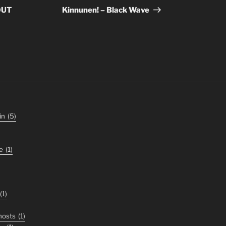
suivant
OUT
Kinnunen! – Black Wave
in
(5)
e
(1)
(1)
ghosts
(1)