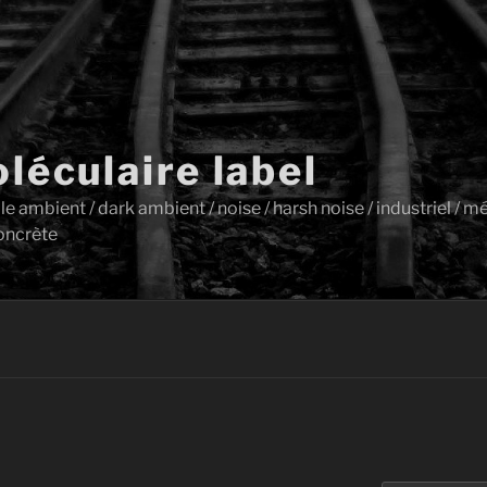
léculaire label
ambient / dark ambient / noise / harsh noise / industriel / mét
oncrète