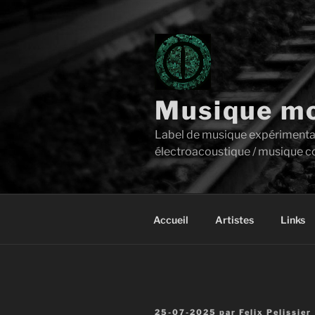
Aller
au
contenu
principal
Musique mo
Label de musique expérimentale 
électroacoustique / musique c
Accueil
Artistes
Links
Publié
25-07-2025
par
Felix Pelissier