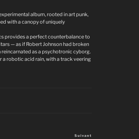
 experimental album, rooted in art punk,
ed with a canopy of uniquely
cs provides a perfect counterbalance to
itars — as if Robert Johnson had broken
n reincarnated as a psychotronic cyborg.
a robotic acid rain, with a track veering
Suivant
Article