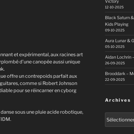
Victory
12-10-2025
Black Saturn &
Kids Playing
09-10-2025
Aura Lunar & G
05-10-2025
nnant et expérimental, aux racines art
Aidan Lochrin 
surplombé d’une canopée aussi unique
26-09-2025
nk.
Brooddark – M
que offre un contrepoids parfait aux
22-09-2025
guitares, comme si Robert Johnson
diable pour se réincarner en cyborg
Archives
danse sous une pluie acide robotique,
Archives
l’IDM.