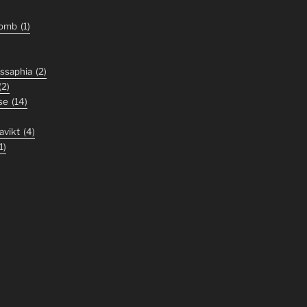
tomb
(1)
ssaphia
(2)
(2)
se
(14)
avikt
(4)
1)