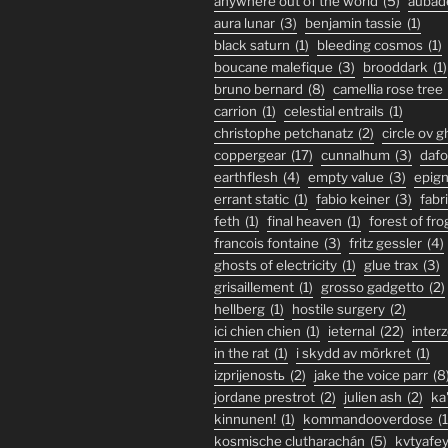
anywhere out of the world
(5)
aubad
aura lunar
(3)
benjamin tassie
(1)
black saturn
(1)
bleeding cosmos
(1)
boucane malefique
(3)
brooddark
(1)
bruno bernard
(8)
camellia rose tree
carrion
(1)
celestial entrails
(1)
christophe petchanatz
(2)
circle ov 
coppergear
(17)
cunnalhum
(3)
daf
earthflesh
(4)
empty value
(3)
epig
errant static
(1)
fabio keiner
(3)
fabr
feth
(1)
final heaven
(1)
forest of fro
francois fontaine
(3)
fritz gessler
(4)
ghosts of electricity
(1)
glue trax
(3)
grisaillement
(1)
grosso gadgetto
(2)
hellberg
(1)
hostile surgery
(2)
ici chien chien
(1)
ieternal
(22)
inter
in the rat
(1)
i skydd av mörkret
(1)
izprijenostь
(2)
jake the voice parr
(8
jordane prestrot
(2)
julien ash
(2)
ka
kinnunen!
(1)
kommandooverdose
(1
kosmische clutharachán
(5)
kvtyafe