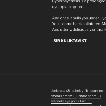
Cyberpsychosis is a prolonged 
dystopian rapture.
And once it pulls you under… 
You’ll come back splintered. Mu
And utterly, deliciously enthral
-SIR KULIKTAVIKT
abeleresa
(2)
acheleg
(1)
aidan lochr
amora's dream
(1)
andré perim
(1)
antonella eye porcelluzzi
(9)