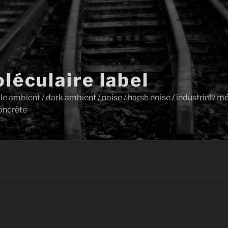
léculaire label
ambient / dark ambient / noise / harsh noise / industriel / mét
oncrète