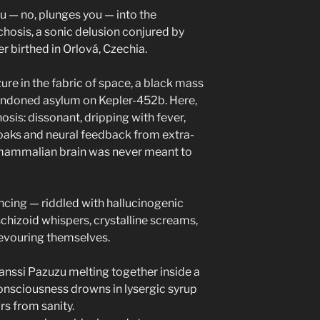
u — no, plunges you — into the
chosis, a sonic delusion conjured by
er birthed in Orlová, Czechia.
izure in the fabric of space, a black mass
bandoned asylum on Kepler-452b. Here,
sis: dissonant, dripping with fever,
roaks and neural feedback from extra-
 mammalian brain was never meant to
ncing — riddled with hallucinogenic
chizoid whispers, crystalline screams,
devouring themselves.
anssi Pazuzu melting together inside a
consciousness drowns in lysergic syrup
ars from sanity.