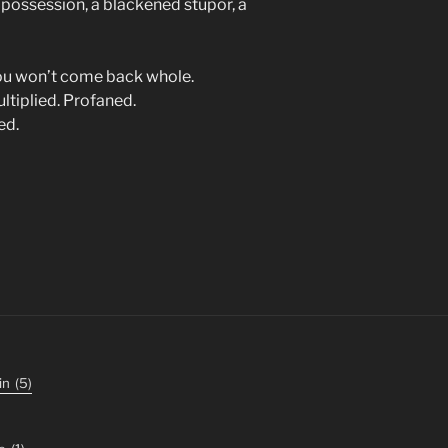
possession, a blackened stupor, a
you won’t come back whole.
ltiplied. Profaned.
led.
in
(5)