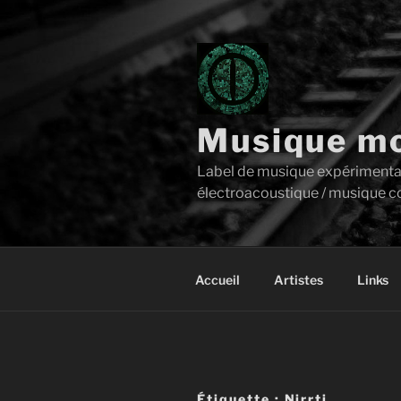
Aller
au
contenu
principal
Musique mo
Label de musique expérimentale 
électroacoustique / musique c
Accueil
Artistes
Links
Étiquette :
Nirrti