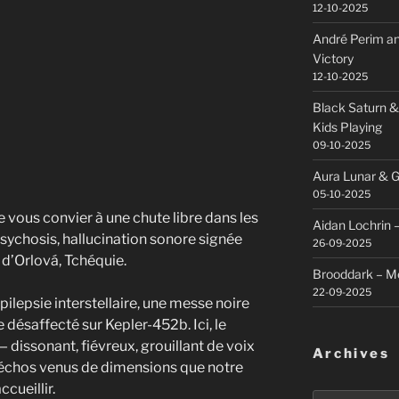
12-10-2025
André Perim an
Victory
12-10-2025
Black Saturn &
Kids Playing
09-10-2025
Aura Lunar & G
05-10-2025
 vous convier à une chute libre dans les
Aidan Lochrin 
sychosis, hallucination sonore signée
26-09-2025
e d’Orlová, Tchéquie.
Brooddark – M
22-09-2025
ilepsie interstellaire, une messe noire
 désaffecté sur Kepler-452b. Ici, le
dissonant, fiévreux, grouillant de voix
Archives
d’échos venus de dimensions que notre
cueillir.
Archives