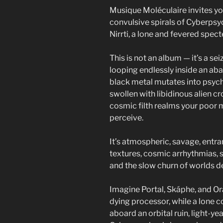
Musique Moléculaire invites yo
convulsive spirals of Cyberpsy
Nirrti, a lone and fevered spect
This is not an album — it’s a se
looping endlessly inside an a
black metal mutates into psycho
swollen with libidinous alien c
cosmic filth realms your poor
perceive.
It’s atmospheric, savage, entra
textures, cosmic arrhythmias, s
and the slow churn of worlds 
Imagine Portal, Skáphe, and Or
dying processor, while a lone 
aboard an orbital ruin, light-ye