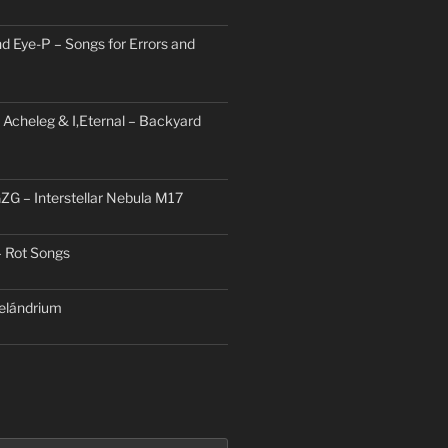
d Eye-P – Songs for Errors and
 Acheleg & I,Eternal – Backyard
ZG – Interstellar Nebula M17
– Rot Songs
elándrium