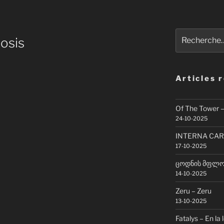
Recherche
hosis
pour
:
Articles 
Of The Tower 
24-10-2025
INTERNA CAR
17-10-2025
ცოდნის მფლობ
14-10-2025
Zeru – Zeru
13-10-2025
Fatalys – En la 