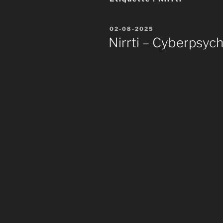
Publié
02-08-2025
le
Nirrti – Cyberpsyc