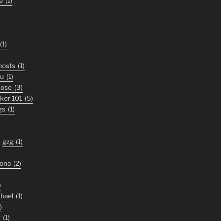
e
(1)
(1)
ghosts
(1)
ou
(1)
nose
(3)
iker 101
(5)
gs
(1)
gzg
(1)
zona
(2)
)
'bael
(1)
)
y
(1)