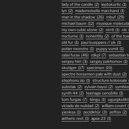
lady of the candle
(2)
leptokurtic
(1)
lyn
(2)
mademoiselle marchand
(1)
man in the shadow
(26)
mbuf
(29)
michael baum
(12)
musique molecula
my own cubic stone
(2)
nirrti
(1)
nlc
nocturne
(1)
nonentity
(2)
of the to
old fur
(1)
paul kueppers // pk
(1)
potier monstre
(1)
puppy vomit
(1)
ratel furax
(46)
rdkpl
(7)
sebastian 
sergey hiiri
(3)
sergey pakhomov
(1)
skutiger
(17)
specimen
(10)
spectre horsemen pale with dust
(2)
stephono zip
(1)
structure kolossale
substak
(2)
sylvain bayol
(2)
symbio
synth 44
(2)
teenage cenobite
(1)
tom furgas
(7)
téngu
(1)
ugurgkulikt
viciado de nulidad
(2)
william covert
(
yienksa
(1)
zecidkhür
(3)
zeffon
(2)
ætheric rest
(1)
архв-23
(1)