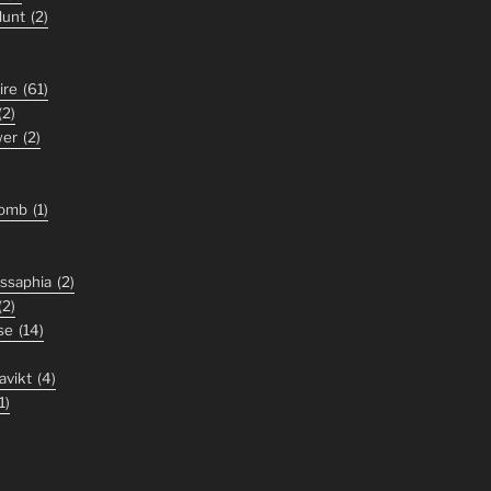
lunt
(2)
ire
(61)
(2)
wer
(2)
tomb
(1)
ssaphia
(2)
(2)
se
(14)
avikt
(4)
1)