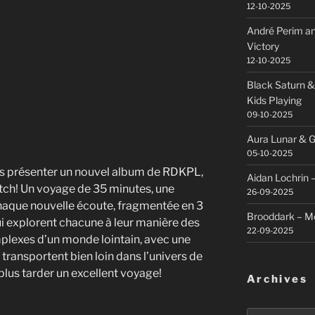
12-10-2025
André Perim an
Victory
12-10-2025
Black Saturn &
Kids Playing
09-10-2025
Aura Lunar & G
05-10-2025
vous présenter un nouvel album de RDKPL,
Aidan Lochrin 
lytch! Un voyage de 35 minutes, une
26-09-2025
 chaque nouvelle écoute, fragmentée en 3
Brooddark – M
ui explorent chacune à leur manière des
22-09-2025
omplexes d’un monde lointain, avec une
 transportent bien loin dans l’univers de
 plus tarder un excellent voyage!
Archives
Archives