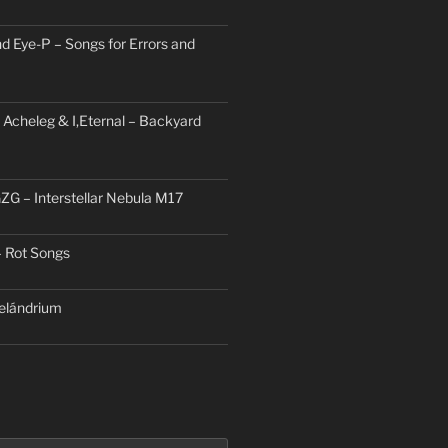
d Eye-P – Songs for Errors and
 Acheleg & I,Eternal – Backyard
ZG – Interstellar Nebula M17
– Rot Songs
elándrium