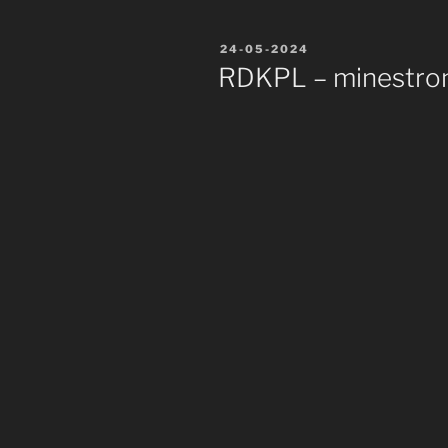
Publié
24-05-2024
le
RDKPL – minestron