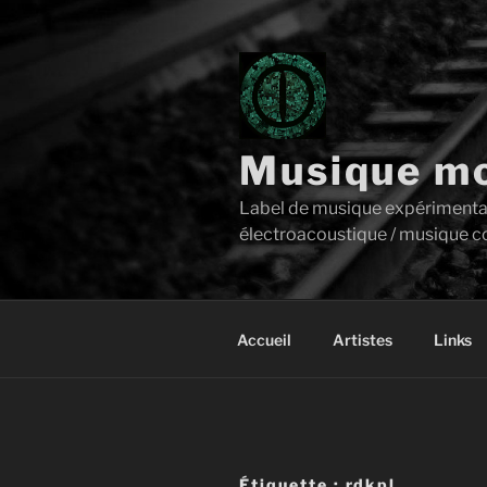
Aller
au
contenu
principal
Musique mo
Label de musique expérimentale 
électroacoustique / musique c
Accueil
Artistes
Links
Étiquette :
rdkpl