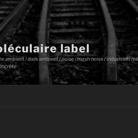
léculaire label
ambient / dark ambient / noise / harsh noise / industriel / mét
oncrète