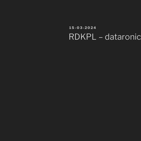
Publié
15-03-2024
le
RDKPL – dataronic