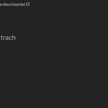
 électrisante! 💥
 trach