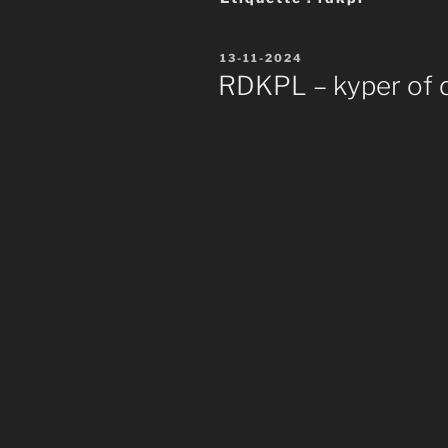
Publié
13-11-2024
le
RDKPL – kyper of 