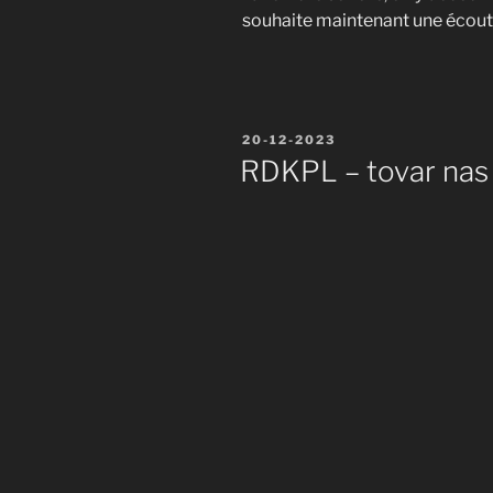
souhaite maintenant une écoute
Publié
20-12-2023
le
RDKPL – tovar nas