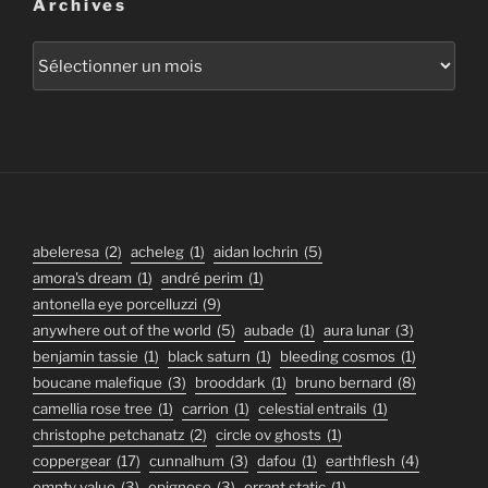
Archives
Archives
abeleresa
(2)
acheleg
(1)
aidan lochrin
(5)
amora's dream
(1)
andré perim
(1)
antonella eye porcelluzzi
(9)
anywhere out of the world
(5)
aubade
(1)
aura lunar
(3)
benjamin tassie
(1)
black saturn
(1)
bleeding cosmos
(1)
boucane malefique
(3)
brooddark
(1)
bruno bernard
(8)
camellia rose tree
(1)
carrion
(1)
celestial entrails
(1)
christophe petchanatz
(2)
circle ov ghosts
(1)
coppergear
(17)
cunnalhum
(3)
dafou
(1)
earthflesh
(4)
empty value
(3)
epignose
(3)
errant static
(1)