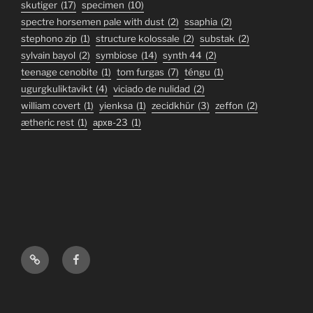
skutiger
(17)
specimen
(10)
spectre horsemen pale with dust
(2)
ssaphia
(2)
stephono zip
(1)
structure kolossale
(2)
substak
(2)
sylvain bayol
(2)
symbiose
(14)
synth 44
(2)
teenage cenobite
(1)
tom furgas
(7)
téngu
(1)
ugurgkuliktavikt
(4)
viciado de nulidad
(2)
william covert
(1)
yienksa
(1)
zecidkhür
(3)
zeffon
(2)
ætheric rest
(1)
архв-23
(1)
Bandcamp
Facebook