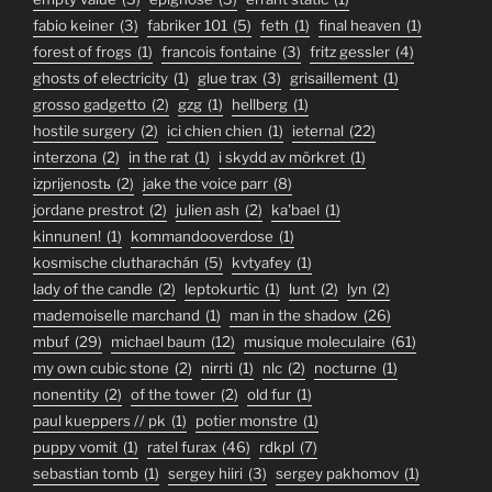
fabio keiner
(3)
fabriker 101
(5)
feth
(1)
final heaven
(1)
forest of frogs
(1)
francois fontaine
(3)
fritz gessler
(4)
ghosts of electricity
(1)
glue trax
(3)
grisaillement
(1)
grosso gadgetto
(2)
gzg
(1)
hellberg
(1)
hostile surgery
(2)
ici chien chien
(1)
ieternal
(22)
interzona
(2)
in the rat
(1)
i skydd av mörkret
(1)
izprijenostь
(2)
jake the voice parr
(8)
jordane prestrot
(2)
julien ash
(2)
ka'bael
(1)
kinnunen!
(1)
kommandooverdose
(1)
kosmische clutharachán
(5)
kvtyafey
(1)
lady of the candle
(2)
leptokurtic
(1)
lunt
(2)
lyn
(2)
mademoiselle marchand
(1)
man in the shadow
(26)
mbuf
(29)
michael baum
(12)
musique moleculaire
(61)
my own cubic stone
(2)
nirrti
(1)
nlc
(2)
nocturne
(1)
nonentity
(2)
of the tower
(2)
old fur
(1)
paul kueppers // pk
(1)
potier monstre
(1)
puppy vomit
(1)
ratel furax
(46)
rdkpl
(7)
sebastian tomb
(1)
sergey hiiri
(3)
sergey pakhomov
(1)