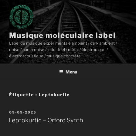
Aller
au
contenu
principal
Musique moléculaire label
Label de musique expérimentale ambient / dark ambient /
noise / harsh noise / industriel / métal / électronique /
électroacoustique / musique concrète
Menu
Étiquette :
Leptokurtic
Publié
09-09-2025
le
Leptokurtic – Orford Synth