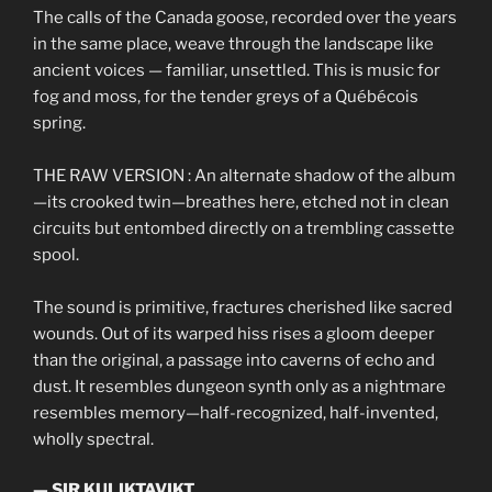
The calls of the Canada goose, recorded over the years
in the same place, weave through the landscape like
ancient voices — familiar, unsettled. This is music for
fog and moss, for the tender greys of a Québécois
spring.
THE RAW VERSION : An alternate shadow of the album
—its crooked twin—breathes here, etched not in clean
circuits but entombed directly on a trembling cassette
spool.
The sound is primitive, fractures cherished like sacred
wounds. Out of its warped hiss rises a gloom deeper
than the original, a passage into caverns of echo and
dust. It resembles dungeon synth only as a nightmare
resembles memory—half-recognized, half-invented,
wholly spectral.
— SIR KULIKTAVIKT