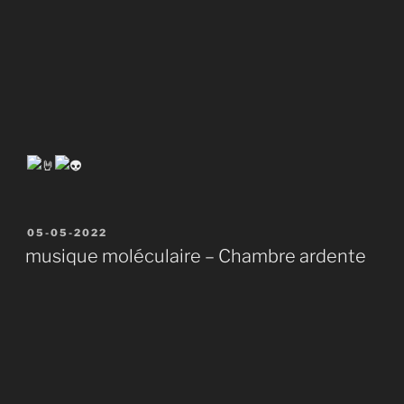
Publié
05-05-2022
le
musique moléculaire – Chambre ardente