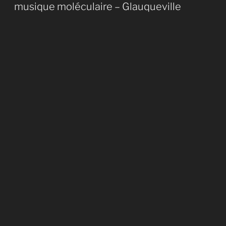
le
musique moléculaire – Glauqueville