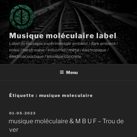
Aller
au
contenu
principal
Musique moléculaire label
Label de musique expérimentale ambient / dark ambient /
noise / harsh noise / industriel / métal / électronique /
électroacoustique / musique concrète
Menu
Étiquette :
musique moleculaire
Publié
01-05-2023
le
musique moléculaire & M B U F – Trou de
ver