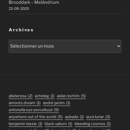
Brooddark – Melándrium
22-09-2025
Archives
Archives
abeleresa
(2)
acheleg
(1)
aidan lochrin
(5)
amora's dream
(1)
andré perim
(1)
antonella eye porcelluzzi
(9)
anywhere out of the world
(5)
aubade
(1)
aura lunar
(3)
benjamin tassie
(1)
black saturn
(1)
bleeding cosmos
(1)