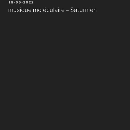
Publié
18-05-2022
le
musique moléculaire – Saturnien