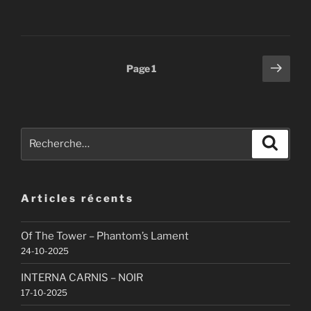
Pagination
Page
Page
1
suiv
des
publications
Recherche
Recher
pour
:
Articles récents
Of The Tower – Phantom’s Lament
24-10-2025
INTERNA CARNIS – NOIR
17-10-2025