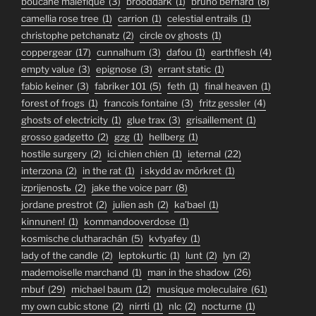
boucane malefique
(3)
brooddark
(1)
bruno bernard
(8)
camellia rose tree
(1)
carrion
(1)
celestial entrails
(1)
christophe petchanatz
(2)
circle ov ghosts
(1)
coppergear
(17)
cunnalhum
(3)
dafou
(1)
earthflesh
(4)
empty value
(3)
epignose
(3)
errant static
(1)
fabio keiner
(3)
fabriker 101
(5)
feth
(1)
final heaven
(1)
forest of frogs
(1)
francois fontaine
(3)
fritz gessler
(4)
ghosts of electricity
(1)
glue trax
(3)
grisaillement
(1)
grosso gadgetto
(2)
gzg
(1)
hellberg
(1)
hostile surgery
(2)
ici chien chien
(1)
ieternal
(22)
interzona
(2)
in the rat
(1)
i skydd av mörkret
(1)
izprijenostь
(2)
jake the voice parr
(8)
jordane prestrot
(2)
julien ash
(2)
ka'bael
(1)
kinnunen!
(1)
kommandooverdose
(1)
kosmische clutharachán
(5)
kvtyafey
(1)
lady of the candle
(2)
leptokurtic
(1)
lunt
(2)
lyn
(2)
mademoiselle marchand
(1)
man in the shadow
(26)
mbuf
(29)
michael baum
(12)
musique moleculaire
(61)
my own cubic stone
(2)
nirrti
(1)
nlc
(2)
nocturne
(1)