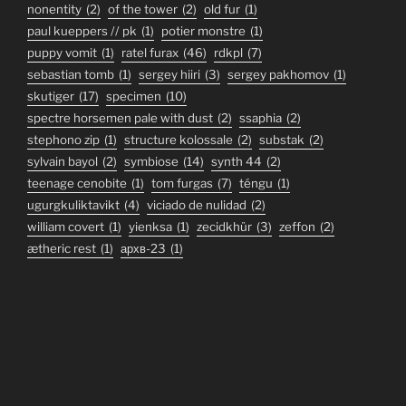
nonentity
(2)
of the tower
(2)
old fur
(1)
paul kueppers // pk
(1)
potier monstre
(1)
puppy vomit
(1)
ratel furax
(46)
rdkpl
(7)
sebastian tomb
(1)
sergey hiiri
(3)
sergey pakhomov
(1)
skutiger
(17)
specimen
(10)
spectre horsemen pale with dust
(2)
ssaphia
(2)
stephono zip
(1)
structure kolossale
(2)
substak
(2)
sylvain bayol
(2)
symbiose
(14)
synth 44
(2)
teenage cenobite
(1)
tom furgas
(7)
téngu
(1)
ugurgkuliktavikt
(4)
viciado de nulidad
(2)
william covert
(1)
yienksa
(1)
zecidkhür
(3)
zeffon
(2)
ætheric rest
(1)
архв-23
(1)