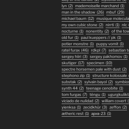
lyn
(2)
mademoiselle marchand
(1)
man in the shadow
(26)
mbuf
(29)
michael baum
(12)
musique molecula
my own cubic stone
(2)
nirrti
(1)
nlc
nocturne
(1)
nonentity
(2)
of the to
old fur
(1)
paul kueppers // pk
(1)
potier monstre
(1)
puppy vomit
(1)
ratel furax
(46)
rdkpl
(7)
sebastian 
sergey hiiri
(3)
sergey pakhomov
(1)
skutiger
(17)
specimen
(10)
spectre horsemen pale with dust
(2)
stephono zip
(1)
structure kolossale
substak
(2)
sylvain bayol
(2)
symbio
synth 44
(2)
teenage cenobite
(1)
tom furgas
(7)
téngu
(1)
ugurgkulikt
viciado de nulidad
(2)
william covert
(
yienksa
(1)
zecidkhür
(3)
zeffon
(2)
ætheric rest
(1)
архв-23
(1)