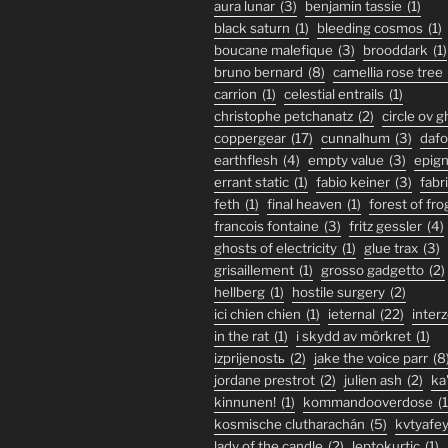
aura lunar
(3)
benjamin tassie
(1)
black saturn
(1)
bleeding cosmos
(1)
boucane malefique
(3)
brooddark
(1)
bruno bernard
(8)
camellia rose tree
carrion
(1)
celestial entrails
(1)
christophe petchanatz
(2)
circle ov 
coppergear
(17)
cunnalhum
(3)
daf
earthflesh
(4)
empty value
(3)
epig
errant static
(1)
fabio keiner
(3)
fabr
feth
(1)
final heaven
(1)
forest of fro
francois fontaine
(3)
fritz gessler
(4)
ghosts of electricity
(1)
glue trax
(3)
grisaillement
(1)
grosso gadgetto
(2)
hellberg
(1)
hostile surgery
(2)
ici chien chien
(1)
ieternal
(22)
inter
in the rat
(1)
i skydd av mörkret
(1)
izprijenostь
(2)
jake the voice parr
(8
jordane prestrot
(2)
julien ash
(2)
ka
kinnunen!
(1)
kommandooverdose
(1
kosmische clutharachán
(5)
kvtyafe
lady of the candle
(2)
leptokurtic
(1)