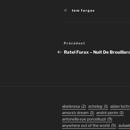
Étiquettes
tom furgas
Navigation
Article
Précédent
de
précédent
Ratel Furax – Nuit De Brouillar
l’article
abeleresa
(2)
acheleg
(1)
aidan lochr
amora's dream
(1)
andré perim
(1)
antonella eye porcelluzzi
(9)
anywhere out of the world
(5)
aubad