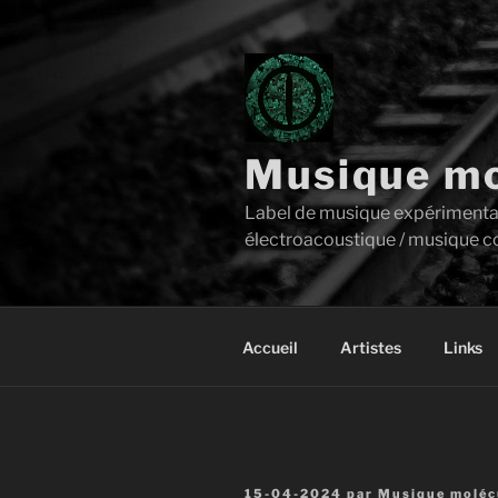
Aller
au
contenu
principal
Musique mo
Label de musique expérimentale 
électroacoustique / musique c
Accueil
Artistes
Links
Publié
15-04-2024
par
Musique molécu