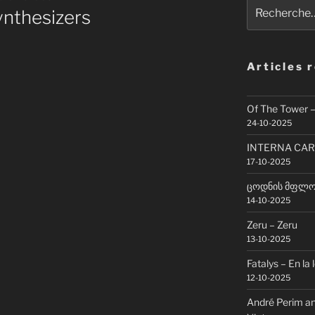
Recherche
ynthesizers
pour
:
Articles 
Of The Tower 
24-10-2025
INTERNA CAR
17-10-2025
ცოდნის მფლობ
14-10-2025
Zeru – Zeru
13-10-2025
Fatalys – En la 
12-10-2025
André Perim an