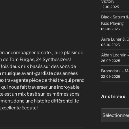
Victory
12-10-2025
Black Saturn &
Kids Playing
09-10-2025
Aura Lunar & G
05-10-2025
en accompagner le café, j’ai le plaisir de
Aidan Lochrin 
m de Tom Furgas, 24 Synthesizers!
26-09-2025
 fois deux mix basés sur des sons de
Brooddark – M
 la musique avant-gardiste des années
22-09-2025
e extravagante pièce de théâtre qui prend
 qui nous fait traverser une incroyable
ste est un mix basé sur les mêmes sons
Archives
ement, donc une histoire différente! Je
excellente écoute!
Archives