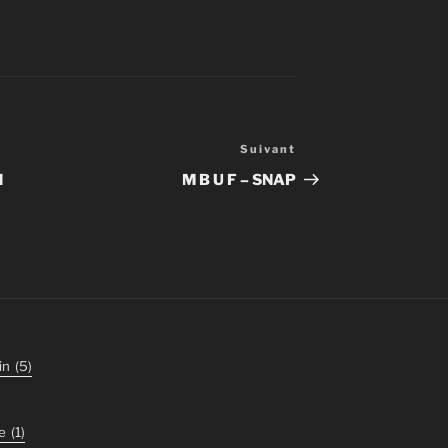
Suivant
Article
suivant
d
M B U F – SNAP
in
(5)
e
(1)