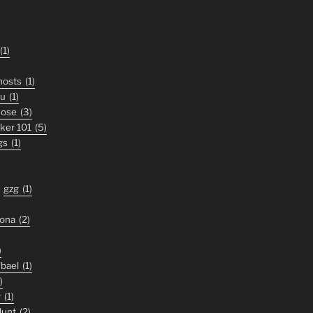
(1)
ghosts
(1)
ou
(1)
nose
(3)
iker 101
(5)
gs
(1)
gzg
(1)
zona
(2)
)
'bael
(1)
)
y
(1)
lunt
(2)