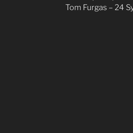
le
Tom Furgas – 24 S