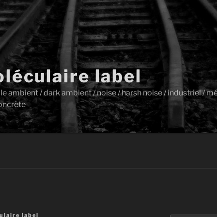
léculaire label
ambient / dark ambient / noise / harsh noise / industriel / mét
oncrète
laire label