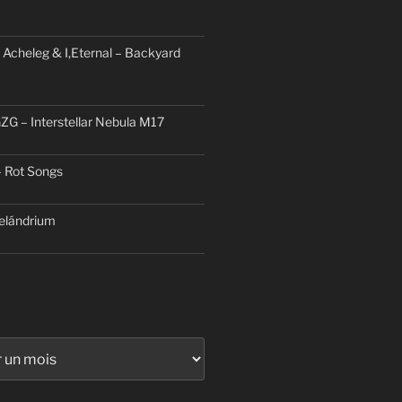
 Acheleg & I,Eternal – Backyard
ZG – Interstellar Nebula M17
– Rot Songs
elándrium