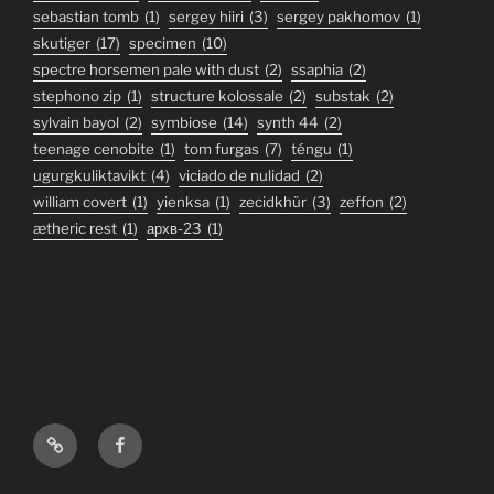
sebastian tomb
(1)
sergey hiiri
(3)
sergey pakhomov
(1)
skutiger
(17)
specimen
(10)
spectre horsemen pale with dust
(2)
ssaphia
(2)
stephono zip
(1)
structure kolossale
(2)
substak
(2)
sylvain bayol
(2)
symbiose
(14)
synth 44
(2)
teenage cenobite
(1)
tom furgas
(7)
téngu
(1)
ugurgkuliktavikt
(4)
viciado de nulidad
(2)
william covert
(1)
yienksa
(1)
zecidkhür
(3)
zeffon
(2)
ætheric rest
(1)
архв-23
(1)
Bandcamp
Facebook