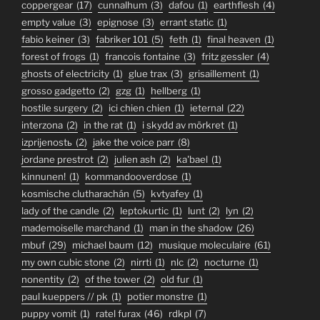
coppergear
(17)
cunnalhum
(3)
dafou
(1)
earthflesh
(4)
empty value
(3)
epignose
(3)
errant static
(1)
fabio keiner
(3)
fabriker 101
(5)
feth
(1)
final heaven
(1)
forest of frogs
(1)
francois fontaine
(3)
fritz gessler
(4)
ghosts of electricity
(1)
glue trax
(3)
grisaillement
(1)
grosso gadgetto
(2)
gzg
(1)
hellberg
(1)
hostile surgery
(2)
ici chien chien
(1)
ieternal
(22)
interzona
(2)
in the rat
(1)
i skydd av mörkret
(1)
izprijenostь
(2)
jake the voice parr
(8)
jordane prestrot
(2)
julien ash
(2)
ka'bael
(1)
kinnunen!
(1)
kommandooverdose
(1)
kosmische clutharachán
(5)
kvtyafey
(1)
lady of the candle
(2)
leptokurtic
(1)
lunt
(2)
lyn
(2)
mademoiselle marchand
(1)
man in the shadow
(26)
mbuf
(29)
michael baum
(12)
musique moleculaire
(61)
my own cubic stone
(2)
nirrti
(1)
nlc
(2)
nocturne
(1)
nonentity
(2)
of the tower
(2)
old fur
(1)
paul kueppers // pk
(1)
potier monstre
(1)
puppy vomit
(1)
ratel furax
(46)
rdkpl
(7)