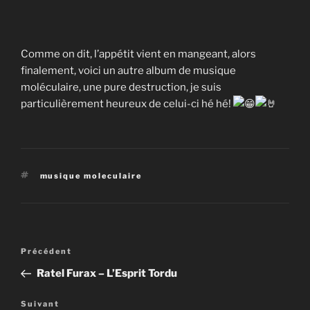
Comme on dit, l’appétit vient en mangeant, alors
finalement, voici un autre album de musique
moléculaire, une pure destruction, je suis
particulièrement heureux de celui-ci hé hé!
Étiquettes
musique moleculaire
Navigation
Article
Précédent
de
précédent
Ratel Furax – L’Esprit Tordu
l’article
Article
Suivant