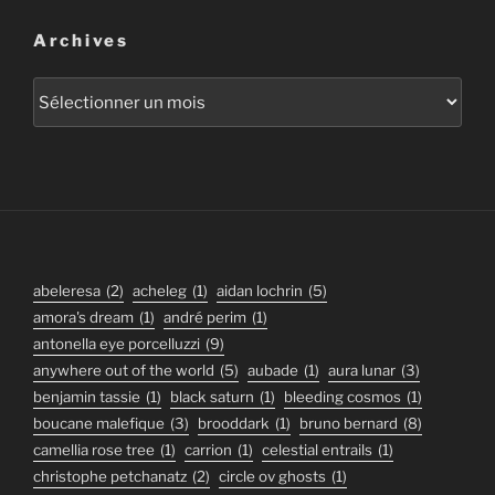
Archives
Archives
abeleresa
(2)
acheleg
(1)
aidan lochrin
(5)
amora's dream
(1)
andré perim
(1)
antonella eye porcelluzzi
(9)
anywhere out of the world
(5)
aubade
(1)
aura lunar
(3)
benjamin tassie
(1)
black saturn
(1)
bleeding cosmos
(1)
boucane malefique
(3)
brooddark
(1)
bruno bernard
(8)
camellia rose tree
(1)
carrion
(1)
celestial entrails
(1)
christophe petchanatz
(2)
circle ov ghosts
(1)