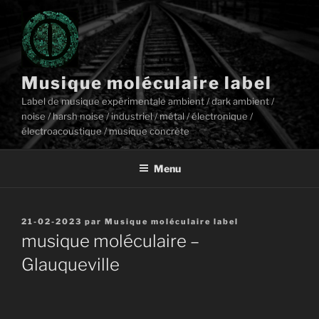
Aller
au
contenu
principal
Musique moléculaire label
Label de musique expérimentale ambient / dark ambient /
noise / harsh noise / industriel / métal / électronique /
électroacoustique / musique concrète
Menu
Publié
21-02-2023
par
Musique moléculaire label
le
musique moléculaire –
Glauqueville