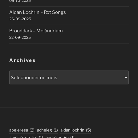
05-10-2025
Aidan Lochrin – Rot Songs
26-09-2025
Brooddark – Melándrium
22-09-2025
Archives
Archives
abeleresa
(2)
acheleg
(1)
aidan lochrin
(5)
amora's dream
(1)
andré perim
(1)