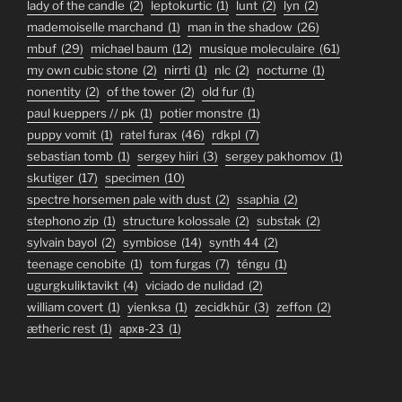
lady of the candle
(2)
leptokurtic
(1)
lunt
(2)
lyn
(2)
mademoiselle marchand
(1)
man in the shadow
(26)
mbuf
(29)
michael baum
(12)
musique moleculaire
(61)
my own cubic stone
(2)
nirrti
(1)
nlc
(2)
nocturne
(1)
nonentity
(2)
of the tower
(2)
old fur
(1)
paul kueppers // pk
(1)
potier monstre
(1)
puppy vomit
(1)
ratel furax
(46)
rdkpl
(7)
sebastian tomb
(1)
sergey hiiri
(3)
sergey pakhomov
(1)
skutiger
(17)
specimen
(10)
spectre horsemen pale with dust
(2)
ssaphia
(2)
stephono zip
(1)
structure kolossale
(2)
substak
(2)
sylvain bayol
(2)
symbiose
(14)
synth 44
(2)
teenage cenobite
(1)
tom furgas
(7)
téngu
(1)
ugurgkuliktavikt
(4)
viciado de nulidad
(2)
william covert
(1)
yienksa
(1)
zecidkhür
(3)
zeffon
(2)
ætheric rest
(1)
архв-23
(1)