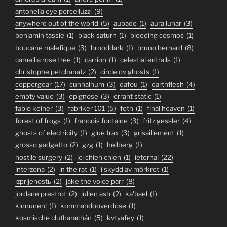
antonella eye porcelluzzi
(9)
anywhere out of the world
(5)
aubade
(1)
aura lunar
(3)
benjamin tassie
(1)
black saturn
(1)
bleeding cosmos
(1)
boucane malefique
(3)
brooddark
(1)
bruno bernard
(8)
camellia rose tree
(1)
carrion
(1)
celestial entrails
(1)
christophe petchanatz
(2)
circle ov ghosts
(1)
coppergear
(17)
cunnalhum
(3)
dafou
(1)
earthflesh
(4)
empty value
(3)
epignose
(3)
errant static
(1)
fabio keiner
(3)
fabriker 101
(5)
feth
(1)
final heaven
(1)
forest of frogs
(1)
francois fontaine
(3)
fritz gessler
(4)
ghosts of electricity
(1)
glue trax
(3)
grisaillement
(1)
grosso gadgetto
(2)
gzg
(1)
hellberg
(1)
hostile surgery
(2)
ici chien chien
(1)
ieternal
(22)
interzona
(2)
in the rat
(1)
i skydd av mörkret
(1)
izprijenostь
(2)
jake the voice parr
(8)
jordane prestrot
(2)
julien ash
(2)
ka'bael
(1)
kinnunen!
(1)
kommandooverdose
(1)
kosmische clutharachán
(5)
kvtyafey
(1)