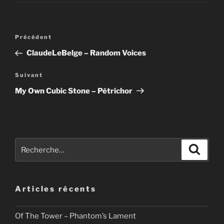
Navigation
Article
Précédent
de
précédent
ClaudeLeBelge – Random Voices
l’article
Article
Suivant
suivant
My Own Cubic Stone – Pétrichor
Recherche
Recher
pour
:
Articles récents
Of The Tower – Phantom’s Lament