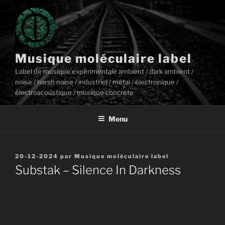
Aller
au
contenu
principal
Musique moléculaire label
Label de musique expérimentale ambient / dark ambient /
noise / harsh noise / industriel / métal / électronique /
électroacoustique / musique concrète
Menu
Publié
20-12-2024
par
Musique moléculaire label
le
Substak – Silence In Darkness