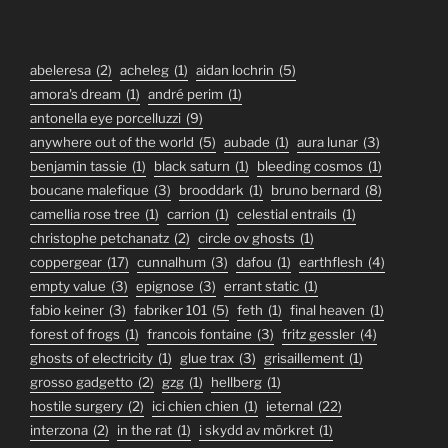
abeleresa
(2)
acheleg
(1)
aidan lochrin
(5)
amora's dream
(1)
andré perim
(1)
antonella eye porcelluzzi
(9)
anywhere out of the world
(5)
aubade
(1)
aura lunar
(3)
benjamin tassie
(1)
black saturn
(1)
bleeding cosmos
(1)
boucane malefique
(3)
brooddark
(1)
bruno bernard
(8)
camellia rose tree
(1)
carrion
(1)
celestial entrails
(1)
christophe petchanatz
(2)
circle ov ghosts
(1)
coppergear
(17)
cunnalhum
(3)
dafou
(1)
earthflesh
(4)
empty value
(3)
epignose
(3)
errant static
(1)
fabio keiner
(3)
fabriker 101
(5)
feth
(1)
final heaven
(1)
forest of frogs
(1)
francois fontaine
(3)
fritz gessler
(4)
ghosts of electricity
(1)
glue trax
(3)
grisaillement
(1)
grosso gadgetto
(2)
gzg
(1)
hellberg
(1)
hostile surgery
(2)
ici chien chien
(1)
ieternal
(22)
interzona
(2)
in the rat
(1)
i skydd av mörkret
(1)