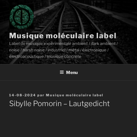
Aller
au
contenu
principal
Musique moléculaire label
Label de musique expérimentale ambient / dark ambient /
noise / harsh noise / industriel / métal / électronique /
électroacoustique / musique concrète
Menu
Publié
14-08-2024
par
Musique moléculaire label
le
Sibylle Pomorin – Lautgedicht