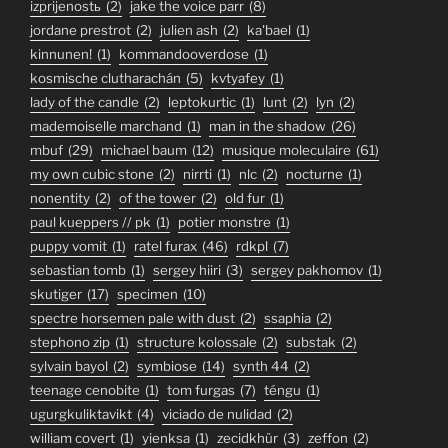
izprijenostь
(2)
jake the voice parr
(8)
jordane prestrot
(2)
julien ash
(2)
ka'bael
(1)
kinnunen!
(1)
kommandooverdose
(1)
kosmische clutharachán
(5)
kvtyafey
(1)
lady of the candle
(2)
leptokurtic
(1)
lunt
(2)
lyn
(2)
mademoiselle marchand
(1)
man in the shadow
(26)
mbuf
(29)
michael baum
(12)
musique moleculaire
(61)
my own cubic stone
(2)
nirrti
(1)
nlc
(2)
nocturne
(1)
nonentity
(2)
of the tower
(2)
old fur
(1)
paul kueppers // pk
(1)
potier monstre
(1)
puppy vomit
(1)
ratel furax
(46)
rdkpl
(7)
sebastian tomb
(1)
sergey hiiri
(3)
sergey pakhomov
(1)
skutiger
(17)
specimen
(10)
spectre horsemen pale with dust
(2)
ssaphia
(2)
stephono zip
(1)
structure kolossale
(2)
substak
(2)
sylvain bayol
(2)
symbiose
(14)
synth 44
(2)
teenage cenobite
(1)
tom furgas
(7)
téngu
(1)
ugurgkuliktavikt
(4)
viciado de nulidad
(2)
william covert
(1)
yienksa
(1)
zecidkhür
(3)
zeffon
(2)