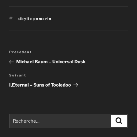
Étiquettes
sibylle pomorin
Navigation
Article
Précédent
de
précédent
Michael Baum – Universal Dusk
l’article
Article
Suivant
suivant
I,Eternal – Suns of Tooledoo
Recherche
Recher
pour
: