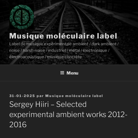
Aller
au
contenu
principal
Musique moléculaire label
Label de musique expérimentale ambient / dark ambient /
noise / harsh noise / industriel / métal / électronique /
électroacoustique / musique concrète
Menu
Publié
31-01-2025
par
Musique moléculaire label
le
Sergey Hiiri – Selected
experimental ambient works 2012-
2016