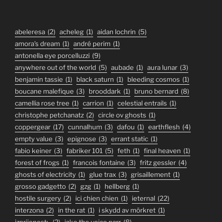
abeleresa
(2)
acheleg
(1)
aidan lochrin
(5)
amora's dream
(1)
andré perim
(1)
antonella eye porcelluzzi
(9)
anywhere out of the world
(5)
aubade
(1)
aura lunar
(3)
benjamin tassie
(1)
black saturn
(1)
bleeding cosmos
(1)
boucane malefique
(3)
brooddark
(1)
bruno bernard
(8)
camellia rose tree
(1)
carrion
(1)
celestial entrails
(1)
christophe petchanatz
(2)
circle ov ghosts
(1)
coppergear
(17)
cunnalhum
(3)
dafou
(1)
earthflesh
(4)
empty value
(3)
epignose
(3)
errant static
(1)
fabio keiner
(3)
fabriker 101
(5)
feth
(1)
final heaven
(1)
forest of frogs
(1)
francois fontaine
(3)
fritz gessler
(4)
ghosts of electricity
(1)
glue trax
(3)
grisaillement
(1)
grosso gadgetto
(2)
gzg
(1)
hellberg
(1)
hostile surgery
(2)
ici chien chien
(1)
ieternal
(22)
interzona
(2)
in the rat
(1)
i skydd av mörkret
(1)