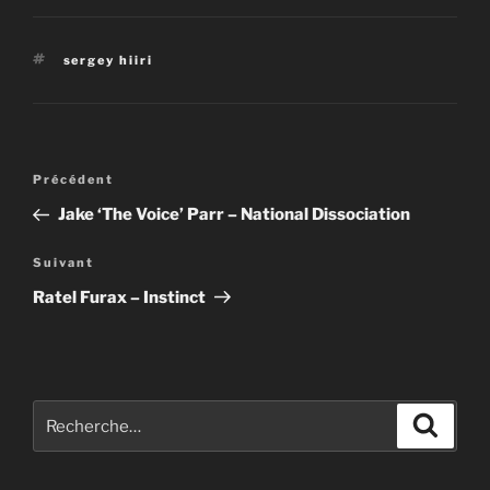
Étiquettes
sergey hiiri
Navigation
Article
Précédent
de
précédent
Jake ‘The Voice’ Parr – National Dissociation
l’article
Article
Suivant
suivant
Ratel Furax – Instinct
Recherche
Recher
pour
: