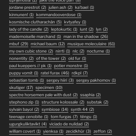
izprijenostь
(2)
jake the voice parr
(8)
jordane prestrot
(2)
julien ash
(2)
ka'bael
(1)
kinnunen!
(1)
kommandooverdose
(1)
kosmische clutharachán
(5)
kvtyafey
(1)
lady of the candle
(2)
leptokurtic
(1)
lunt
(2)
lyn
(2)
mademoiselle marchand
(1)
man in the shadow
(26)
mbuf
(29)
michael baum
(12)
musique moleculaire
(61)
my own cubic stone
(2)
nirrti
(1)
nlc
(2)
nocturne
(1)
nonentity
(2)
of the tower
(2)
old fur
(1)
paul kueppers // pk
(1)
potier monstre
(1)
puppy vomit
(1)
ratel furax
(46)
rdkpl
(7)
sebastian tomb
(1)
sergey hiiri
(3)
sergey pakhomov
(1)
skutiger
(17)
specimen
(10)
spectre horsemen pale with dust
(2)
ssaphia
(2)
stephono zip
(1)
structure kolossale
(2)
substak
(2)
sylvain bayol
(2)
symbiose
(14)
synth 44
(2)
teenage cenobite
(1)
tom furgas
(7)
téngu
(1)
ugurgkuliktavikt
(4)
viciado de nulidad
(2)
william covert
(1)
yienksa
(1)
zecidkhür
(3)
zeffon
(2)