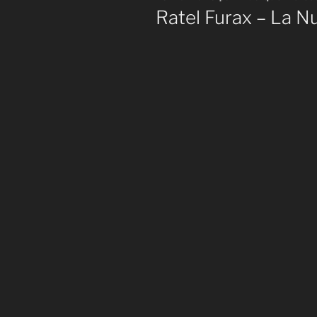
le
Ratel Furax – La N