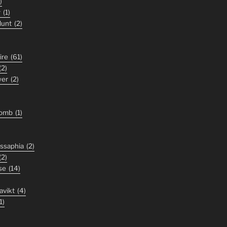
)
y
(1)
lunt
(2)
ire
(61)
(2)
wer
(2)
tomb
(1)
ssaphia
(2)
(2)
se
(14)
avikt
(4)
1)