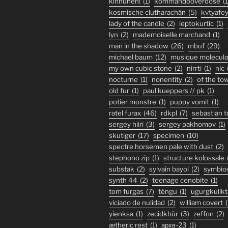
kinnunen!
(1)
kommandooverdose
(1
kosmische clutharachán
(5)
kvtyafe
lady of the candle
(2)
leptokurtic
(1)
lyn
(2)
mademoiselle marchand
(1)
man in the shadow
(26)
mbuf
(29)
michael baum
(12)
musique molecula
my own cubic stone
(2)
nirrti
(1)
nlc
nocturne
(1)
nonentity
(2)
of the to
old fur
(1)
paul kueppers // pk
(1)
potier monstre
(1)
puppy vomit
(1)
ratel furax
(46)
rdkpl
(7)
sebastian 
sergey hiiri
(3)
sergey pakhomov
(1)
skutiger
(17)
specimen
(10)
spectre horsemen pale with dust
(2)
stephono zip
(1)
structure kolossale
substak
(2)
sylvain bayol
(2)
symbio
synth 44
(2)
teenage cenobite
(1)
tom furgas
(7)
téngu
(1)
ugurgkulikt
viciado de nulidad
(2)
william covert
(
yienksa
(1)
zecidkhür
(3)
zeffon
(2)
ætheric rest
(1)
архв-23
(1)