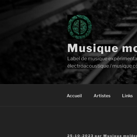
Aller
au
contenu
principal
Musique mo
Label de musique expérimentale 
électroacoustique / musique c
Accueil
Artistes
Links
Publié
25-10-2023
par
Musique molécu