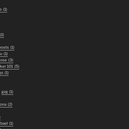
e
(1)
(1)
ghosts
(1)
ou
(1)
nose
(3)
iker 101
(5)
gs
(1)
gzg
(1)
zona
(2)
)
'bael
(1)