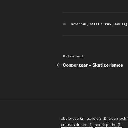
Étiquettes
ieternal
,
ratel furax
,
skutig
Navigation
Article
Précédent
de
précédent
Coppergear – Skutigerismes
l’article
abeleresa
(2)
acheleg
(1)
aidan lochr
amora's dream
(1)
andré perim
(1)