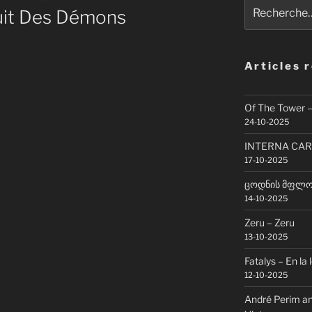
Recherche
uit Des D​é​mons
pour
:
Articles 
Of The Tower 
24-10-2025
INTERNA CAR
17-10-2025
ცოდნის მფლობ
14-10-2025
Zeru – Zeru
13-10-2025
Fatalys – En la 
12-10-2025
André Perim an