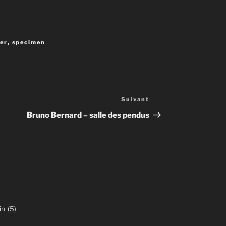
er
,
specimen
Suivant
Article
suivant
Bruno Bernard – salle des pendus
in
(5)