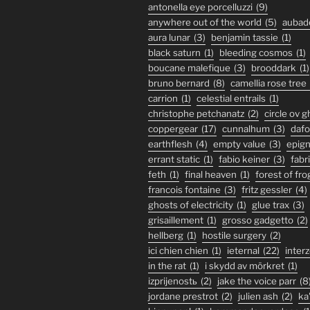
antonella eye porcelluzzi
(9)
anywhere out of the world
(5)
aubad
aura lunar
(3)
benjamin tassie
(1)
black saturn
(1)
bleeding cosmos
(1)
boucane malefique
(3)
brooddark
(1)
bruno bernard
(8)
camellia rose tree
carrion
(1)
celestial entrails
(1)
christophe petchanatz
(2)
circle ov 
coppergear
(17)
cunnalhum
(3)
daf
earthflesh
(4)
empty value
(3)
epig
errant static
(1)
fabio keiner
(3)
fabr
feth
(1)
final heaven
(1)
forest of fro
francois fontaine
(3)
fritz gessler
(4)
ghosts of electricity
(1)
glue trax
(3)
grisaillement
(1)
grosso gadgetto
(2)
hellberg
(1)
hostile surgery
(2)
ici chien chien
(1)
ieternal
(22)
inter
in the rat
(1)
i skydd av mörkret
(1)
izprijenostь
(2)
jake the voice parr
(8
jordane prestrot
(2)
julien ash
(2)
ka