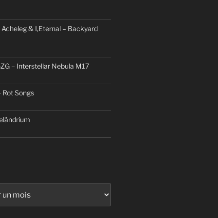
 Acheleg & I,Eternal – Backyard
ZG – Interstellar Nebula M17
– Rot Songs
elándrium