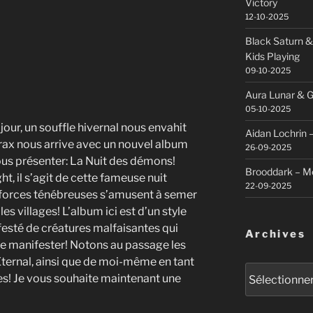
Victory
12-10-2025
Black Saturn &
Kids Playing
09-10-2025
Aura Lunar & G
05-10-2025
 jour, un souffle hivernal nous envahit
Aidan Lochrin 
urax nous arrive avec un nouvel album
26-09-2025
vous présenter: La Nuit des démons!
Brooddark – M
, il s’agit de cette fameuse nuit
22-09-2025
 forces ténébreuses s’amusent à semer
 les villages! L’album ici est d’un style
nfesté de créatures malfaisantes qui
Archives
se manifester! Notons au passage les
Eternal, ainsi que de moi-même en tant
Archives
tes! Je vous souhaite maintenant une