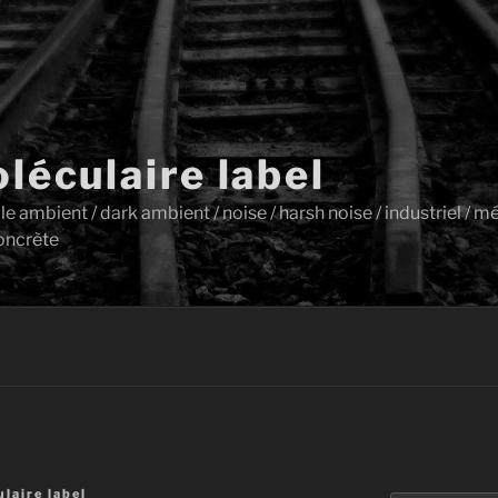
léculaire label
ambient / dark ambient / noise / harsh noise / industriel / mét
oncrète
laire label