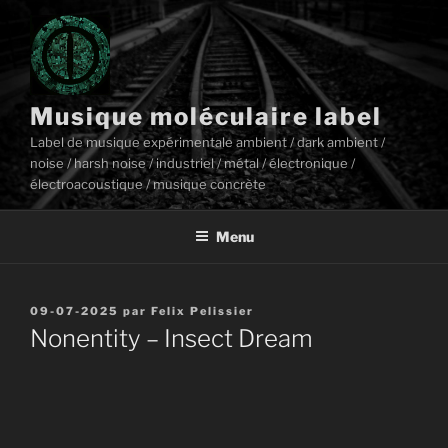
Aller
au
contenu
principal
Musique moléculaire label
Label de musique expérimentale ambient / dark ambient /
noise / harsh noise / industriel / métal / électronique /
électroacoustique / musique concrète
Menu
Publié
09-07-2025
par
Felix Pelissier
le
Nonentity – Insect Dream