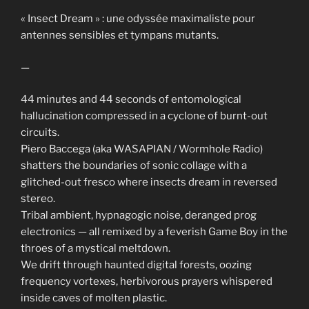
« Insect Dream » : une odyssée maximaliste pour
antennes sensibles et tympans mutants.
—
44 minutes and 44 seconds of entomological
hallucination compressed in a cyclone of burnt-out
circuits.
Piero Baccega (aka WASAPIAN / Wormhole Radio)
shatters the boundaries of sonic collage with a
glitched-out fresco where insects dream in reversed
stereo.
Tribal ambient, hypnagogic noise, deranged prog
electronics — all remixed by a feverish Game Boy in the
throes of a mystical meltdown.
We drift through haunted digital forests, oozing
frequency vortexes, herbivorous prayers whispered
inside caves of molten plastic.