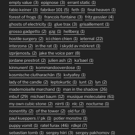
empty value
(3)
epignose
(3)
errant static
(1)
fabio keiner
(3)
fabriker 101
(5)
feth
(1)
final heaven
(1)
forest of frogs
(1)
francois fontaine
(3)
fritz gessler
(4)
ghosts of electricity
(1)
glue trax
(3)
grisaillement
(1)
grosso gadgetto
(2)
gzg
(1)
hellberg
(1)
hostile surgery
(2)
ici chien chien
(1)
ieternal
(22)
interzona
(2)
in the rat
(1)
i skydd av mörkret
(1)
izprijenostь
(2)
jake the voice parr
(8)
jordane prestrot
(2)
julien ash
(2)
ka'bael
(1)
kinnunen!
(1)
kommandooverdose
(1)
kosmische clutharachán
(5)
kvtyafey
(1)
lady of the candle
(2)
leptokurtic
(1)
lunt
(2)
lyn
(2)
mademoiselle marchand
(1)
man in the shadow
(26)
mbuf
(29)
michael baum
(12)
musique moleculaire
(61)
my own cubic stone
(2)
nirrti
(1)
nlc
(2)
nocturne
(1)
nonentity
(2)
of the tower
(2)
old fur
(1)
paul kueppers // pk
(1)
potier monstre
(1)
puppy vomit
(1)
ratel furax
(46)
rdkpl
(7)
sebastian tomb
(1)
sergey hiiri
(3)
sergey pakhomov
(1)