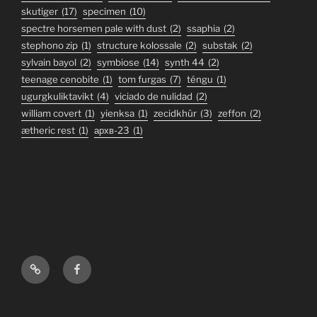
skutiger
(17)
specimen
(10)
spectre horsemen pale with dust
(2)
ssaphia
(2)
stephono zip
(1)
structure kolossale
(2)
substak
(2)
sylvain bayol
(2)
symbiose
(14)
synth 44
(2)
teenage cenobite
(1)
tom furgas
(7)
téngu
(1)
ugurgkuliktavikt
(4)
viciado de nulidad
(2)
william covert
(1)
yienksa
(1)
zecidkhür
(3)
zeffon
(2)
ætheric rest
(1)
архв-23
(1)
Bandcamp
Facebook