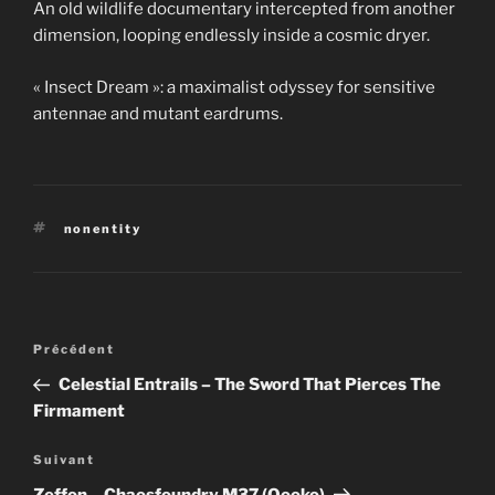
An old wildlife documentary intercepted from another
dimension, looping endlessly inside a cosmic dryer.
« Insect Dream »: a maximalist odyssey for sensitive
antennae and mutant eardrums.
Étiquettes
nonentity
Navigation
Article
Précédent
de
précédent
Celestial Entrails – The Sword That Pierces The
l’article
Firmament
Article
Suivant
suivant
Zeffon – Chaosfoundry M37 (Oooko)