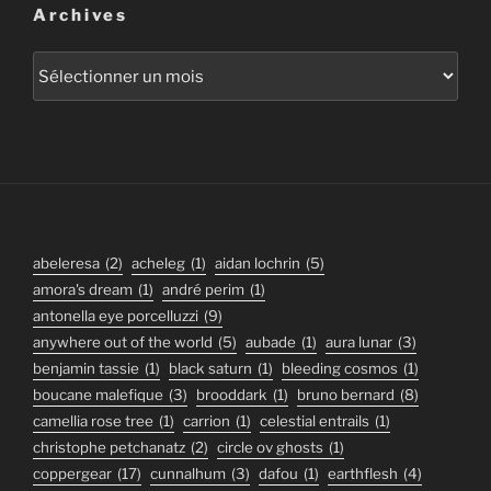
Archives
Archives
abeleresa
(2)
acheleg
(1)
aidan lochrin
(5)
amora's dream
(1)
andré perim
(1)
antonella eye porcelluzzi
(9)
anywhere out of the world
(5)
aubade
(1)
aura lunar
(3)
benjamin tassie
(1)
black saturn
(1)
bleeding cosmos
(1)
boucane malefique
(3)
brooddark
(1)
bruno bernard
(8)
camellia rose tree
(1)
carrion
(1)
celestial entrails
(1)
christophe petchanatz
(2)
circle ov ghosts
(1)
coppergear
(17)
cunnalhum
(3)
dafou
(1)
earthflesh
(4)