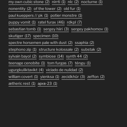
my own cubic stone
(2)
nirrti
(1)
nlc
(2)
nocturne
(1)
nonentity
(2)
of the tower
(2)
old fur
(1)
paul kueppers // pk
(1)
potier monstre
(1)
puppy vomit
(1)
ratel furax
(46)
rdkpl
(7)
sebastian tomb
(1)
sergey hiiri
(3)
sergey pakhomov
(1)
skutiger
(17)
specimen
(10)
spectre horsemen pale with dust
(2)
ssaphia
(2)
stephono zip
(1)
structure kolossale
(2)
substak
(2)
sylvain bayol
(2)
symbiose
(14)
synth 44
(2)
teenage cenobite
(1)
tom furgas
(7)
téngu
(1)
ugurgkuliktavikt
(4)
viciado de nulidad
(2)
william covert
(1)
yienksa
(1)
zecidkhür
(3)
zeffon
(2)
ætheric rest
(1)
архв-23
(1)