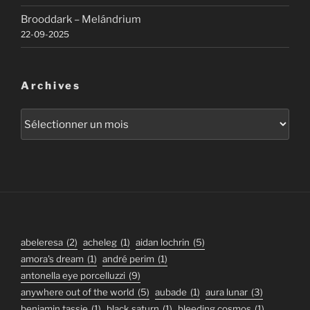
Brooddark – Melándrium
22-09-2025
Archives
Archives
abeleresa
(2)
acheleg
(1)
aidan lochrin
(5)
amora's dream
(1)
andré perim
(1)
antonella eye porcelluzzi
(9)
anywhere out of the world
(5)
aubade
(1)
aura lunar
(3)
benjamin tassie
(1)
black saturn
(1)
bleeding cosmos
(1)