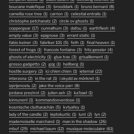
boucane malefique
(3)
brooddark
(1)
bruno bernard
(8)
camellia rose tree
(1)
carrion
(1)
celestial entrails
(1)
christophe petchanatz
(2)
circle ov ghosts
(1)
coppergear
(17)
cunnalhum
(3)
dafou
(1)
earthflesh
(4)
empty value
(3)
epignose
(3)
errant static
(1)
fabio keiner
(3)
fabriker 101
(5)
feth
(1)
final heaven
(1)
forest of frogs
(1)
francois fontaine
(3)
fritz gessler
(4)
ghosts of electricity
(1)
glue trax
(3)
grisaillement
(1)
grosso gadgetto
(2)
gzg
(1)
hellberg
(1)
hostile surgery
(2)
ici chien chien
(1)
ieternal
(22)
interzona
(2)
in the rat
(1)
i skydd av mörkret
(1)
izprijenostь
(2)
jake the voice parr
(8)
jordane prestrot
(2)
julien ash
(2)
ka'bael
(1)
kinnunen!
(1)
kommandooverdose
(1)
kosmische clutharachán
(5)
kvtyafey
(1)
lady of the candle
(2)
leptokurtic
(1)
lunt
(2)
lyn
(2)
mademoiselle marchand
(1)
man in the shadow
(26)
mbuf
(29)
michael baum
(12)
musique moleculaire
(61)