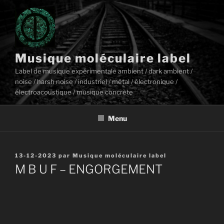
Aller
au
contenu
principal
Musique moléculaire label
Label de musique expérimentale ambient / dark ambient /
noise / harsh noise / industriel / métal / électronique /
électroacoustique / musique concrète
Menu
Publié
13-12-2023
par
Musique moléculaire label
le
M B U F – ENGORGEMENT