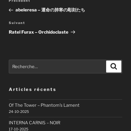
Article
Précédent
de
précédent
abeleresa – 運命の肺寒の彫刻たち
l’article
Article
Suivant
suivant
Ratel Furax – Orchidoclaste
Recherche
Recher
pour
:
Articles récents
Of The Tower – Phantom’s Lament
24-10-2025
INTERNA CARNIS – NOIR
17-10-2025