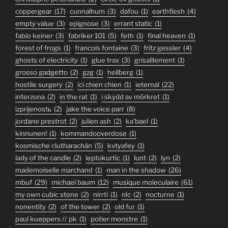
coppergear
(17)
cunnalhum
(3)
dafou
(1)
earthflesh
(4)
empty value
(3)
epignose
(3)
errant static
(1)
fabio keiner
(3)
fabriker 101
(5)
feth
(1)
final heaven
(1)
forest of frogs
(1)
francois fontaine
(3)
fritz gessler
(4)
ghosts of electricity
(1)
glue trax
(3)
grisaillement
(1)
grosso gadgetto
(2)
gzg
(1)
hellberg
(1)
hostile surgery
(2)
ici chien chien
(1)
ieternal
(22)
interzona
(2)
in the rat
(1)
i skydd av mörkret
(1)
izprijenostь
(2)
jake the voice parr
(8)
jordane prestrot
(2)
julien ash
(2)
ka'bael
(1)
kinnunen!
(1)
kommandooverdose
(1)
kosmische clutharachán
(5)
kvtyafey
(1)
lady of the candle
(2)
leptokurtic
(1)
lunt
(2)
lyn
(2)
mademoiselle marchand
(1)
man in the shadow
(26)
mbuf
(29)
michael baum
(12)
musique moleculaire
(61)
my own cubic stone
(2)
nirrti
(1)
nlc
(2)
nocturne
(1)
nonentity
(2)
of the tower
(2)
old fur
(1)
paul kueppers // pk
(1)
potier monstre
(1)