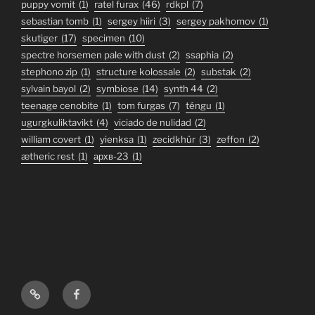
puppy vomit
(1)
ratel furax
(46)
rdkpl
(7)
sebastian tomb
(1)
sergey hiiri
(3)
sergey pakhomov
(1)
skutiger
(17)
specimen
(10)
spectre horsemen pale with dust
(2)
ssaphia
(2)
stephono zip
(1)
structure kolossale
(2)
substak
(2)
sylvain bayol
(2)
symbiose
(14)
synth 44
(2)
teenage cenobite
(1)
tom furgas
(7)
téngu
(1)
ugurgkuliktavikt
(4)
viciado de nulidad
(2)
william covert
(1)
yienksa
(1)
zecidkhür
(3)
zeffon
(2)
ætheric rest
(1)
архв-23
(1)
Bandcamp
Facebook