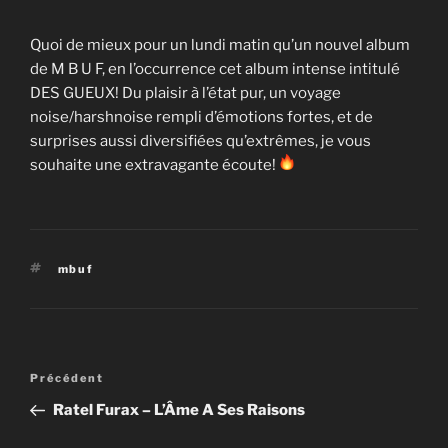
Quoi de mieux pour un lundi matin qu’un nouvel album
de M B U F, en l’occurrence cet album intense intitulé
DES GUEUX! Du plaisir à l’état pur, un voyage
noise/harshnoise rempli d’émotions fortes, et de
surprises aussi diversifiées qu’extrêmes, je vous
souhaite une extravagante écoute!
Étiquettes
mbuf
Navigation
Article
Précédent
de
précédent
Ratel Furax – L’​Â​me A Ses Raisons
l’article