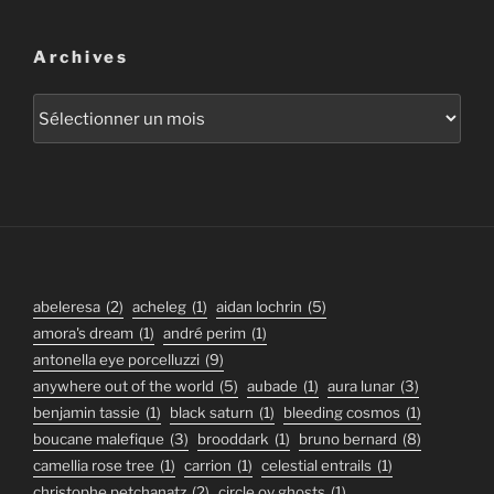
Archives
Archives
abeleresa
(2)
acheleg
(1)
aidan lochrin
(5)
amora's dream
(1)
andré perim
(1)
antonella eye porcelluzzi
(9)
anywhere out of the world
(5)
aubade
(1)
aura lunar
(3)
benjamin tassie
(1)
black saturn
(1)
bleeding cosmos
(1)
boucane malefique
(3)
brooddark
(1)
bruno bernard
(8)
camellia rose tree
(1)
carrion
(1)
celestial entrails
(1)
christophe petchanatz
(2)
circle ov ghosts
(1)