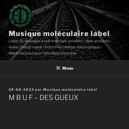
Aller
au
contenu
principal
Musique moléculaire label
Label de musique expérimentale ambient / dark ambient /
noise / harsh noise / industriel / métal / électronique /
électroacoustique / musique concrète
Menu
Publié
28-08-2023
par
Musique moléculaire label
le
M B U F – DES GUEUX