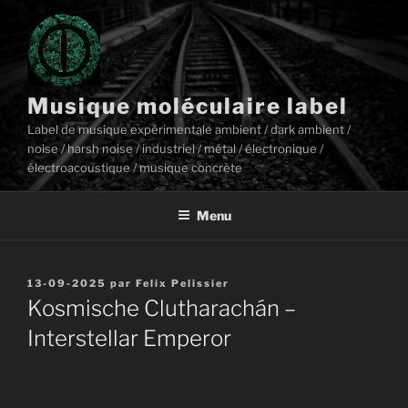
Aller
au
contenu
principal
Musique moléculaire label
Label de musique expérimentale ambient / dark ambient /
noise / harsh noise / industriel / métal / électronique /
électroacoustique / musique concrète
Menu
Publié
13-09-2025
par
Felix Pelissier
le
Kosmische Clutharachán –
Interstellar Emperor