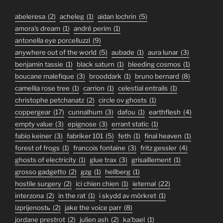
abeleresa
(2)
acheleg
(1)
aidan lochrin
(5)
amora's dream
(1)
andré perim
(1)
antonella eye porcelluzzi
(9)
anywhere out of the world
(5)
aubade
(1)
aura lunar
(3)
benjamin tassie
(1)
black saturn
(1)
bleeding cosmos
(1)
boucane malefique
(3)
brooddark
(1)
bruno bernard
(8)
camellia rose tree
(1)
carrion
(1)
celestial entrails
(1)
christophe petchanatz
(2)
circle ov ghosts
(1)
coppergear
(17)
cunnalhum
(3)
dafou
(1)
earthflesh
(4)
empty value
(3)
epignose
(3)
errant static
(1)
fabio keiner
(3)
fabriker 101
(5)
feth
(1)
final heaven
(1)
forest of frogs
(1)
francois fontaine
(3)
fritz gessler
(4)
ghosts of electricity
(1)
glue trax
(3)
grisaillement
(1)
grosso gadgetto
(2)
gzg
(1)
hellberg
(1)
hostile surgery
(2)
ici chien chien
(1)
ieternal
(22)
interzona
(2)
in the rat
(1)
i skydd av mörkret
(1)
izprijenostь
(2)
jake the voice parr
(8)
jordane prestrot
(2)
julien ash
(2)
ka'bael
(1)