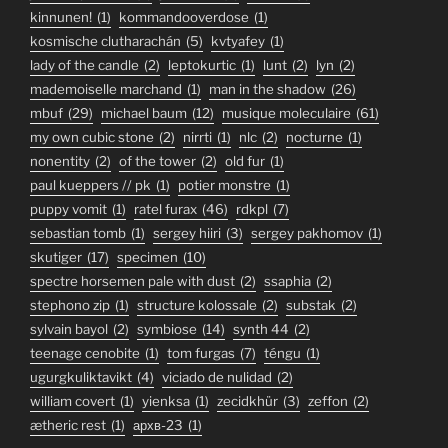
kinnunen!
(1)
kommandooverdose
(1)
kosmische clutharachán
(5)
kvtyafey
(1)
lady of the candle
(2)
leptokurtic
(1)
lunt
(2)
lyn
(2)
mademoiselle marchand
(1)
man in the shadow
(26)
mbuf
(29)
michael baum
(12)
musique moleculaire
(61)
my own cubic stone
(2)
nirrti
(1)
nlc
(2)
nocturne
(1)
nonentity
(2)
of the tower
(2)
old fur
(1)
paul kueppers // pk
(1)
potier monstre
(1)
puppy vomit
(1)
ratel furax
(46)
rdkpl
(7)
sebastian tomb
(1)
sergey hiiri
(3)
sergey pakhomov
(1)
skutiger
(17)
specimen
(10)
spectre horsemen pale with dust
(2)
ssaphia
(2)
stephono zip
(1)
structure kolossale
(2)
substak
(2)
sylvain bayol
(2)
symbiose
(14)
synth 44
(2)
teenage cenobite
(1)
tom furgas
(7)
téngu
(1)
ugurgkuliktavikt
(4)
viciado de nulidad
(2)
william covert
(1)
yienksa
(1)
zecidkhür
(3)
zeffon
(2)
ætheric rest
(1)
архв-23
(1)