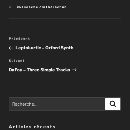
Étiquettes
kosmische clutharachán
Navigation
Article
Précédent
de
précédent
Leptokurtic – Orford Synth
l’article
Article
Suivant
suivant
DaFou – Three Simple Tracks
Recherche
Recher
pour
:
Articles récents