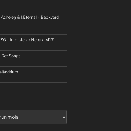
 Acheleg & I,Eternal – Backyard
ZG – Interstellar Nebula M17
– Rot Songs
elándrium