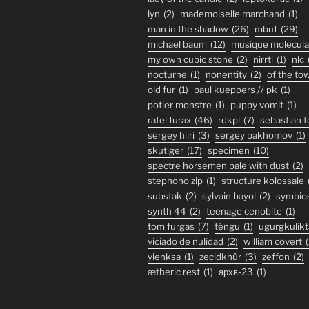
lyn
(2)
mademoiselle marchand
(1)
man in the shadow
(26)
mbuf
(29)
michael baum
(12)
musique molecula
my own cubic stone
(2)
nirrti
(1)
nlc
nocturne
(1)
nonentity
(2)
of the to
old fur
(1)
paul kueppers // pk
(1)
potier monstre
(1)
puppy vomit
(1)
ratel furax
(46)
rdkpl
(7)
sebastian 
sergey hiiri
(3)
sergey pakhomov
(1)
skutiger
(17)
specimen
(10)
spectre horsemen pale with dust
(2)
stephono zip
(1)
structure kolossale
substak
(2)
sylvain bayol
(2)
symbio
synth 44
(2)
teenage cenobite
(1)
tom furgas
(7)
téngu
(1)
ugurgkulikt
viciado de nulidad
(2)
william covert
(
yienksa
(1)
zecidkhür
(3)
zeffon
(2)
ætheric rest
(1)
архв-23
(1)