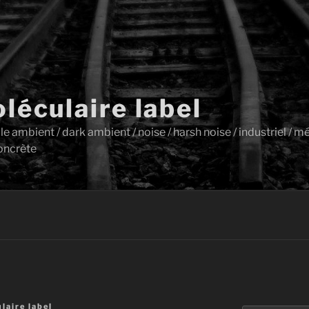
léculaire label
ambient / dark ambient / noise / harsh noise / industriel / mét
oncrète
laire label