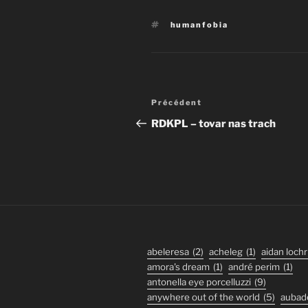
Étiquettes
humanfobia
Navigation
Article
Précédent
de
précédent
RDKPL – tovar nas trach
l’article
abeleresa
(2)
acheleg
(1)
aidan lochr
amora's dream
(1)
andré perim
(1)
antonella eye porcelluzzi
(9)
anywhere out of the world
(5)
aubad