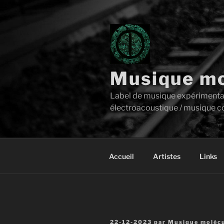
Aller
au
contenu
principal
Musique mo
Label de musique expérimentale 
électroacoustique / musique c
Accueil
Artistes
Links
Publié
22-12-2023
par
Musique molécu