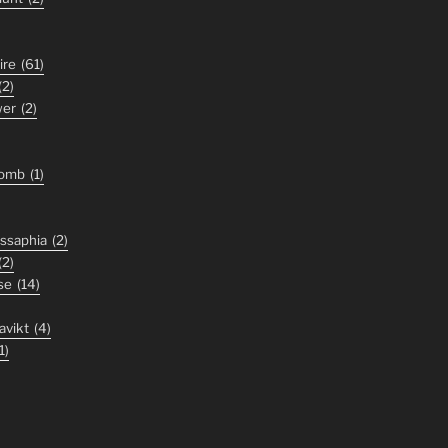
ire
(61)
(2)
wer
(2)
tomb
(1)
ssaphia
(2)
(2)
se
(14)
avikt
(4)
1)