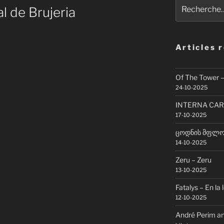
Recherche
l de Brujeria
pour
:
Articles 
Of The Tower 
24-10-2025
INTERNA CAR
17-10-2025
ცოდნის მფლობ
14-10-2025
Zeru – Zeru
13-10-2025
Fatalys – En la 
12-10-2025
André Perim an