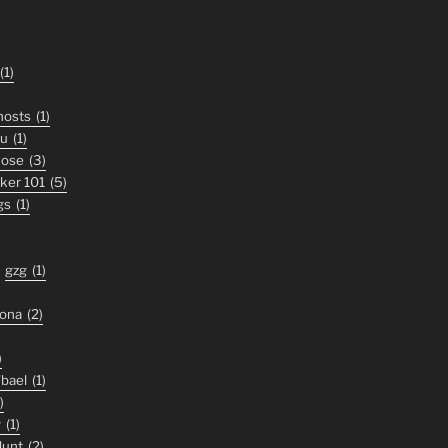
(1)
ghosts
(1)
ou
(1)
nose
(3)
iker 101
(5)
gs
(1)
gzg
(1)
zona
(2)
)
'bael
(1)
)
y
(1)
lunt
(2)