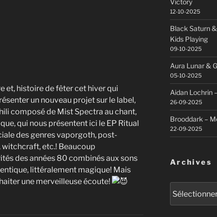
Victory
12-10-2025
Black Saturn &
Kids Playing
09-10-2025
Aura Lunar & G
05-10-2025
et, histoire de fêter cet hiver qui
Aidan Lochrin 
résenter un nouveau projet sur le label,
26-09-2025
hili composé de Mist Spectra au chant,
Brooddark – M
que, qui nous présentent ici le EP Ritual
22-09-2025
ciale des genres vaporgoth, post-
, witchcraft, etc.! Beaucoup
rités des années 80 combinés aux sons
Archives
thentique, littéralement magique! Mais
haiter une merveilleuse écoute!
Archives