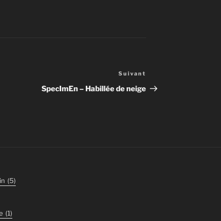
Suivant
Article
suivant
SpecImEn – Habillée de neige
in
(5)
e
(1)