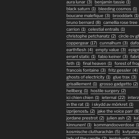
aura lunar
(3)
benjamin tassie
(1)
black saturn
(1)
bleeding cosmos
(1)
boucane malefique
(3)
brooddark
(1)
bruno bernard
(8)
camellia rose tree
carrion
(1)
celestial entrails
(1)
christophe petchanatz
(2)
circle ov 
coppergear
(17)
cunnalhum
(3)
daf
earthflesh
(4)
empty value
(3)
epig
errant static
(1)
fabio keiner
(3)
fabr
feth
(1)
final heaven
(1)
forest of fro
francois fontaine
(3)
fritz gessler
(4)
ghosts of electricity
(1)
glue trax
(3)
grisaillement
(1)
grosso gadgetto
(2)
hellberg
(1)
hostile surgery
(2)
ici chien chien
(1)
ieternal
(22)
inter
in the rat
(1)
i skydd av mörkret
(1)
izprijenostь
(2)
jake the voice parr
(8
jordane prestrot
(2)
julien ash
(2)
ka
kinnunen!
(1)
kommandooverdose
(1
kosmische clutharachán
(5)
kvtyafe
lady of the candle
(2)
leptokurtic
(1)