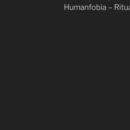
le
Humanfobia – Ritua