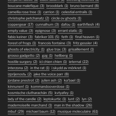
boucane malefique
(3)
brooddark
(1)
bruno bernard
(8)
camellia rose tree
(1)
carrion
(1)
celestial entrails
(1)
christophe petchanatz
(2)
circle ov ghosts
(1)
coppergear
(17)
cunnalhum
(3)
dafou
(1)
earthflesh
(4)
empty value
(3)
epignose
(3)
errant static
(1)
fabio keiner
(3)
fabriker 101
(5)
feth
(1)
final heaven
(1)
forest of frogs
(1)
francois fontaine
(3)
fritz gessler
(4)
ghosts of electricity
(1)
glue trax
(3)
grisaillement
(1)
grosso gadgetto
(2)
gzg
(1)
hellberg
(1)
hostile surgery
(2)
ici chien chien
(1)
ieternal
(22)
interzona
(2)
in the rat
(1)
i skydd av mörkret
(1)
izprijenostь
(2)
jake the voice parr
(8)
jordane prestrot
(2)
julien ash
(2)
ka'bael
(1)
kinnunen!
(1)
kommandooverdose
(1)
kosmische clutharachán
(5)
kvtyafey
(1)
lady of the candle
(2)
leptokurtic
(1)
lunt
(2)
lyn
(2)
mademoiselle marchand
(1)
man in the shadow
(26)
mbuf
(29)
michael baum
(12)
musique moleculaire
(61)