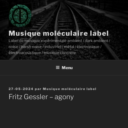
Aller
au
contenu
principal
Musique moléculaire label
Label de musique expérimentale ambient / dark ambient /
noise / harsh noise / industriel / métal / électronique /
électroacoustique / musique concrète
Menu
Publié
27-05-2024
par
Musique moléculaire label
le
Fritz Gessler – agony