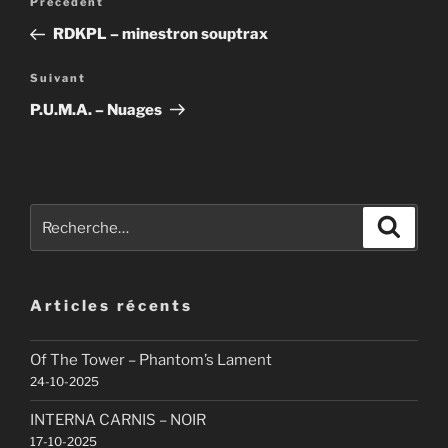
Article
Précédent
de
précédent
RDKPL – minestron souptrax
l’article
Article
Suivant
suivant
P.U.M.A. – Nuages
Recherche
Recher
pour
:
Articles récents
Of The Tower – Phantom’s Lament
24-10-2025
INTERNA CARNIS – NOIR
17-10-2025