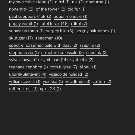
my own cubic stone
(2)
nirrti
(1)
nlc
(2)
nocturne
(1)
nonentity
(2)
of the tower
(2)
old fur
(1)
paul kueppers // pk
(1)
potier monstre
(1)
puppy vomit
(1)
ratel furax
(46)
rdkpl
(7)
sebastian tomb
(1)
sergey hiiri
(3)
sergey pakhomov
(1)
skutiger
(17)
specimen
(10)
spectre horsemen pale with dust
(2)
ssaphia
(2)
stephono zip
(1)
structure kolossale
(2)
substak
(2)
sylvain bayol
(2)
symbiose
(14)
synth 44
(2)
teenage cenobite
(1)
tom furgas
(7)
téngu
(1)
ugurgkuliktavikt
(4)
viciado de nulidad
(2)
william covert
(1)
yienksa
(1)
zecidkhür
(3)
zeffon
(2)
ætheric rest
(1)
архв-23
(1)