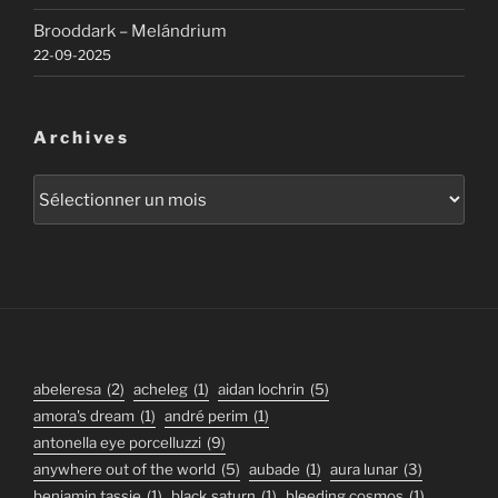
Brooddark – Melándrium
22-09-2025
Archives
Archives
abeleresa
(2)
acheleg
(1)
aidan lochrin
(5)
amora's dream
(1)
andré perim
(1)
antonella eye porcelluzzi
(9)
anywhere out of the world
(5)
aubade
(1)
aura lunar
(3)
benjamin tassie
(1)
black saturn
(1)
bleeding cosmos
(1)