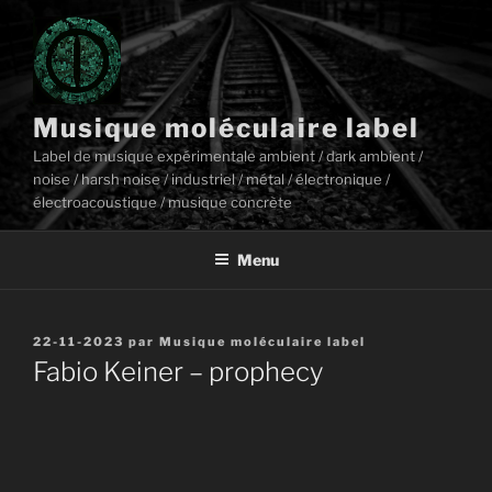
Aller
au
contenu
principal
Musique moléculaire label
Label de musique expérimentale ambient / dark ambient /
noise / harsh noise / industriel / métal / électronique /
électroacoustique / musique concrète
Menu
Publié
22-11-2023
par
Musique moléculaire label
le
Fabio Keiner – prophecy