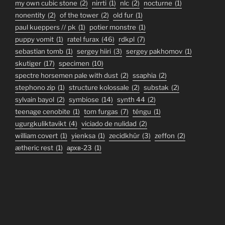
my own cubic stone
(2)
nirrti
(1)
nlc
(2)
nocturne
(1)
nonentity
(2)
of the tower
(2)
old fur
(1)
paul kueppers // pk
(1)
potier monstre
(1)
puppy vomit
(1)
ratel furax
(46)
rdkpl
(7)
sebastian tomb
(1)
sergey hiiri
(3)
sergey pakhomov
(1)
skutiger
(17)
specimen
(10)
spectre horsemen pale with dust
(2)
ssaphia
(2)
stephono zip
(1)
structure kolossale
(2)
substak
(2)
sylvain bayol
(2)
symbiose
(14)
synth 44
(2)
teenage cenobite
(1)
tom furgas
(7)
téngu
(1)
ugurgkuliktavikt
(4)
viciado de nulidad
(2)
william covert
(1)
yienksa
(1)
zecidkhür
(3)
zeffon
(2)
ætheric rest
(1)
архв-23
(1)