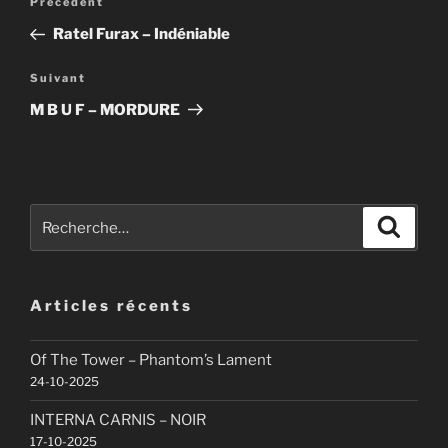
Article
Précédent
de
précédent
Ratel Furax – Ind​é​niable
l’article
Article
Suivant
suivant
M B U F – MORDURE
Recherche
Recher
pour
:
Articles récents
Of The Tower – Phantom’s Lament
24-10-2025
INTERNA CARNIS – NOIR
17-10-2025