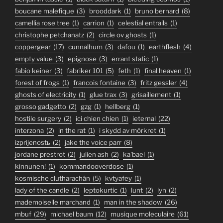
boucane malefique
(3)
brooddark
(1)
bruno bernard
(8)
camellia rose tree
(1)
carrion
(1)
celestial entrails
(1)
christophe petchanatz
(2)
circle ov ghosts
(1)
coppergear
(17)
cunnalhum
(3)
dafou
(1)
earthflesh
(4)
empty value
(3)
epignose
(3)
errant static
(1)
fabio keiner
(3)
fabriker 101
(5)
feth
(1)
final heaven
(1)
forest of frogs
(1)
francois fontaine
(3)
fritz gessler
(4)
ghosts of electricity
(1)
glue trax
(3)
grisaillement
(1)
grosso gadgetto
(2)
gzg
(1)
hellberg
(1)
hostile surgery
(2)
ici chien chien
(1)
ieternal
(22)
interzona
(2)
in the rat
(1)
i skydd av mörkret
(1)
izprijenostь
(2)
jake the voice parr
(8)
jordane prestrot
(2)
julien ash
(2)
ka'bael
(1)
kinnunen!
(1)
kommandooverdose
(1)
kosmische clutharachán
(5)
kvtyafey
(1)
lady of the candle
(2)
leptokurtic
(1)
lunt
(2)
lyn
(2)
mademoiselle marchand
(1)
man in the shadow
(26)
mbuf
(29)
michael baum
(12)
musique moleculaire
(61)