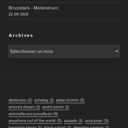
Brooddark – Melándrium
22-09-2025
Archives
Archives
abeleresa
(2)
acheleg
(1)
aidan lochrin
(5)
amora's dream
(1)
andré perim
(1)
antonella eye porcelluzzi
(9)
anywhere out of the world
(5)
aubade
(1)
aura lunar
(3)
benjamin tassie
(1)
black saturn
(1)
bleeding cosmos
(1)