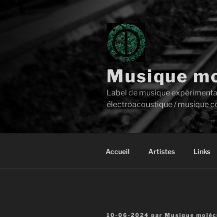
Aller
au
contenu
principal
Musique mo
Label de musique expérimentale 
électroacoustique / musique c
Accueil
Artistes
Links
Publié
10-06-2024
par
Musique molécu