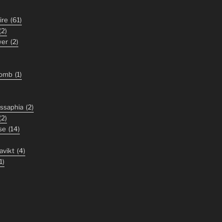
ire
(61)
(2)
wer
(2)
tomb
(1)
ssaphia
(2)
(2)
se
(14)
avikt
(4)
1)