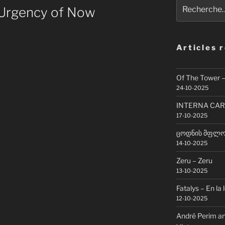
Recherche
 Urgency of Now
pour
:
Articles 
Of The Tower 
24-10-2025
INTERNA CAR
17-10-2025
ცოდნის მფლობ
14-10-2025
Zeru – Zeru
13-10-2025
Fatalys – En la 
12-10-2025
André Perim an