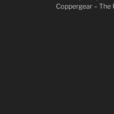
le
Coppergear – The