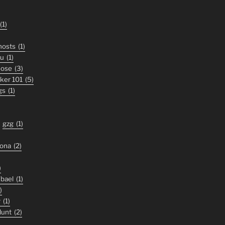
(1)
ghosts
(1)
ou
(1)
nose
(3)
iker 101
(5)
gs
(1)
gzg
(1)
zona
(2)
)
'bael
(1)
)
y
(1)
lunt
(2)