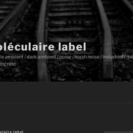
léculaire label
ambient / dark ambient / noise / harsh noise / industriel / mét
oncrète
laire label