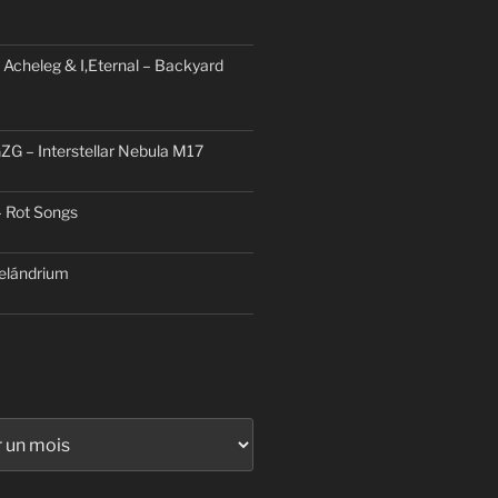
 Acheleg & I,Eternal – Backyard
ZG – Interstellar Nebula M17
– Rot Songs
elándrium