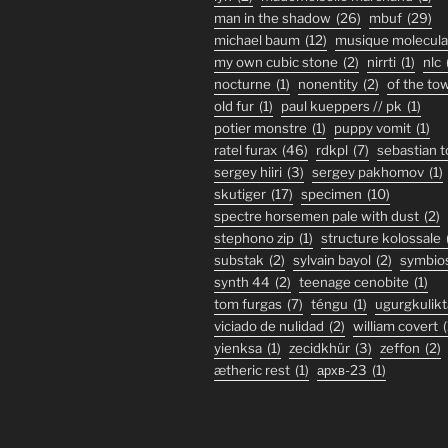
man in the shadow
(26)
mbuf
(29)
michael baum
(12)
musique molecula
my own cubic stone
(2)
nirrti
(1)
nlc
nocturne
(1)
nonentity
(2)
of the to
old fur
(1)
paul kueppers // pk
(1)
potier monstre
(1)
puppy vomit
(1)
ratel furax
(46)
rdkpl
(7)
sebastian 
sergey hiiri
(3)
sergey pakhomov
(1)
skutiger
(17)
specimen
(10)
spectre horsemen pale with dust
(2)
stephono zip
(1)
structure kolossale
substak
(2)
sylvain bayol
(2)
symbio
synth 44
(2)
teenage cenobite
(1)
tom furgas
(7)
téngu
(1)
ugurgkulikt
viciado de nulidad
(2)
william covert
(
yienksa
(1)
zecidkhür
(3)
zeffon
(2)
ætheric rest
(1)
архв-23
(1)