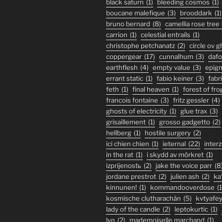
black saturn
(1)
bleeding cosmos
(1)
boucane malefique
(3)
brooddark
(1)
bruno bernard
(8)
camellia rose tree
carrion
(1)
celestial entrails
(1)
christophe petchanatz
(2)
circle ov 
coppergear
(17)
cunnalhum
(3)
daf
earthflesh
(4)
empty value
(3)
epig
errant static
(1)
fabio keiner
(3)
fabr
feth
(1)
final heaven
(1)
forest of fro
francois fontaine
(3)
fritz gessler
(4)
ghosts of electricity
(1)
glue trax
(3)
grisaillement
(1)
grosso gadgetto
(2)
hellberg
(1)
hostile surgery
(2)
ici chien chien
(1)
ieternal
(22)
inter
in the rat
(1)
i skydd av mörkret
(1)
izprijenostь
(2)
jake the voice parr
(8
jordane prestrot
(2)
julien ash
(2)
ka
kinnunen!
(1)
kommandooverdose
(1
kosmische clutharachán
(5)
kvtyafe
lady of the candle
(2)
leptokurtic
(1)
lyn
(2)
mademoiselle marchand
(1)