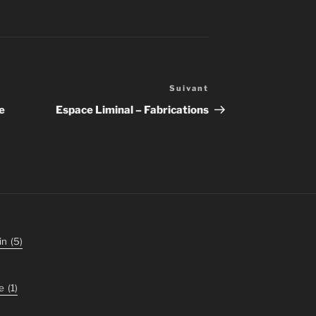
Suivant
Article
suivant
e
Espace Liminal – Fabrications
in
(5)
e
(1)