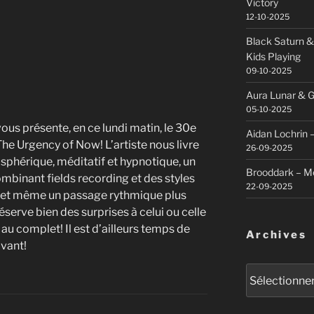
Victory
12-10-2025
Black Saturn &
Kids Playing
09-10-2025
Aura Lunar & G
05-10-2025
vous présente, en ce lundi matin, le 30e
Aidan Lochrin 
he Urgency of Now! L’artiste nous livre
26-09-2025
sphérique, méditatif et hypnotique, un
Brooddark – M
mbinant fields recording et des styles
22-09-2025
ue, et même un passage rythmique plus
éserve bien des surprises à celui ou celle
 au complet! Il est d’ailleurs temps de
Archives
vant!
Archives