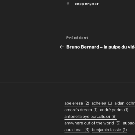
Étiquettes
coppergear
Navigation
Article
Précédent
de
précédent
Bruno Bernard – la pulpe du vid
l’article
abeleresa
(2)
acheleg
(1)
aidan lochr
amora's dream
(1)
andré perim
(1)
antonella eye porcelluzzi
(9)
anywhere out of the world
(5)
aubad
aura lunar
(3)
benjamin tassie
(1)