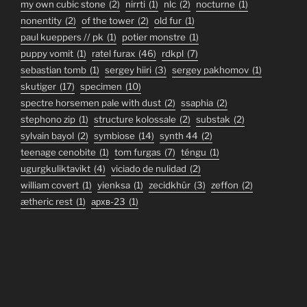
my own cubic stone
(2)
nirrti
(1)
nlc
(2)
nocturne
(1)
nonentity
(2)
of the tower
(2)
old fur
(1)
paul kueppers // pk
(1)
potier monstre
(1)
puppy vomit
(1)
ratel furax
(46)
rdkpl
(7)
sebastian tomb
(1)
sergey hiiri
(3)
sergey pakhomov
(1)
skutiger
(17)
specimen
(10)
spectre horsemen pale with dust
(2)
ssaphia
(2)
stephono zip
(1)
structure kolossale
(2)
substak
(2)
sylvain bayol
(2)
symbiose
(14)
synth 44
(2)
teenage cenobite
(1)
tom furgas
(7)
téngu
(1)
ugurgkuliktavikt
(4)
viciado de nulidad
(2)
william covert
(1)
yienksa
(1)
zecidkhür
(3)
zeffon
(2)
ætheric rest
(1)
архв-23
(1)