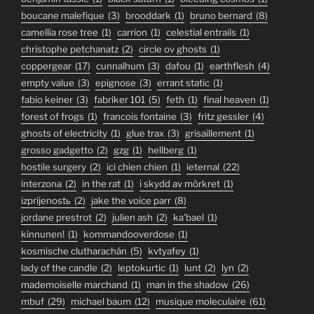
boucane malefique
(3)
brooddark
(1)
bruno bernard
(8)
camellia rose tree
(1)
carrion
(1)
celestial entrails
(1)
christophe petchanatz
(2)
circle ov ghosts
(1)
coppergear
(17)
cunnalhum
(3)
dafou
(1)
earthflesh
(4)
empty value
(3)
epignose
(3)
errant static
(1)
fabio keiner
(3)
fabriker 101
(5)
feth
(1)
final heaven
(1)
forest of frogs
(1)
francois fontaine
(3)
fritz gessler
(4)
ghosts of electricity
(1)
glue trax
(3)
grisaillement
(1)
grosso gadgetto
(2)
gzg
(1)
hellberg
(1)
hostile surgery
(2)
ici chien chien
(1)
ieternal
(22)
interzona
(2)
in the rat
(1)
i skydd av mörkret
(1)
izprijenostь
(2)
jake the voice parr
(8)
jordane prestrot
(2)
julien ash
(2)
ka'bael
(1)
kinnunen!
(1)
kommandooverdose
(1)
kosmische clutharachán
(5)
kvtyafey
(1)
lady of the candle
(2)
leptokurtic
(1)
lunt
(2)
lyn
(2)
mademoiselle marchand
(1)
man in the shadow
(26)
mbuf
(29)
michael baum
(12)
musique moleculaire
(61)