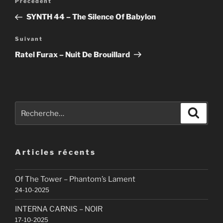
Article
Précédent
de
précédent
SYNTH 44 – The Silence Of Babylon
l’article
Article
Suivant
suivant
Ratel Furax – Nuit De Brouillard
Recherche
Recher
pour
:
Articles récents
Of The Tower – Phantom’s Lament
24-10-2025
INTERNA CARNIS – NOIR
17-10-2025