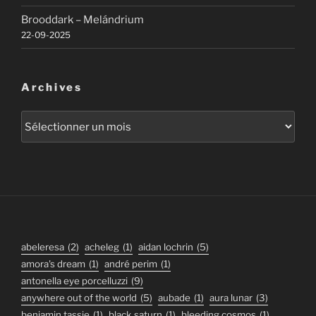
Brooddark – Melándrium
22-09-2025
Archives
Archives
abeleresa
(2)
acheleg
(1)
aidan lochrin
(5)
amora's dream
(1)
andré perim
(1)
antonella eye porcelluzzi
(9)
anywhere out of the world
(5)
aubade
(1)
aura lunar
(3)
benjamin tassie
(1)
black saturn
(1)
bleeding cosmos
(1)