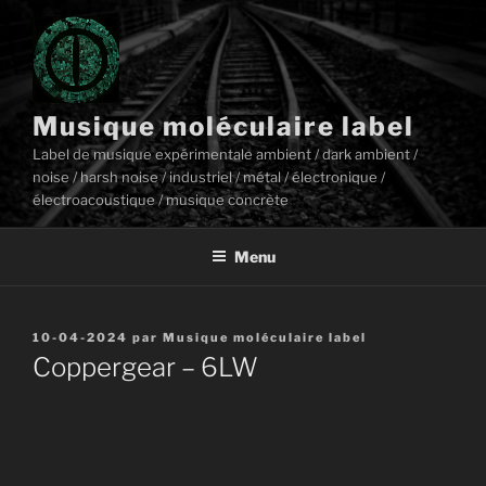
Aller
au
contenu
principal
Musique moléculaire label
Label de musique expérimentale ambient / dark ambient /
noise / harsh noise / industriel / métal / électronique /
électroacoustique / musique concrète
Menu
Publié
10-04-2024
par
Musique moléculaire label
le
Coppergear – 6LW