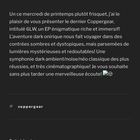
Un ce mercredi de printemps plutôt frisquet, j’ai le
plaisir de vous présenter le dernier Coppergear,
intitulé 6LW, un EP énigmatique riche et immersif!
L’aventure dark onirique nous fait voyager dans des
contrées sombres et dystopiques, mais parsemées de
lumières mystérieuses et redoutables! Une
symphonie dark ambient/noise/néo classique des plus
réussies, et très cinématographique! Je vous souhaite
sans plus tarder une merveilleuse écoute!
Étiquettes
coppergear
Navigation