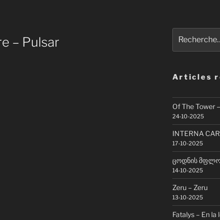
Recherche
e – Pulsar
pour
:
Articles 
Of The Tower 
24-10-2025
INTERNA CAR
17-10-2025
ცოდნის მფლობ
14-10-2025
Zeru – Zeru
13-10-2025
Fatalys – En la 