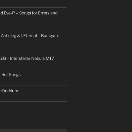
d Eye-P – Songs for Errors and
 Acheleg & I,Eternal – Backyard
ZG – Interstellar Nebula M17
– Rot Songs
elándrium