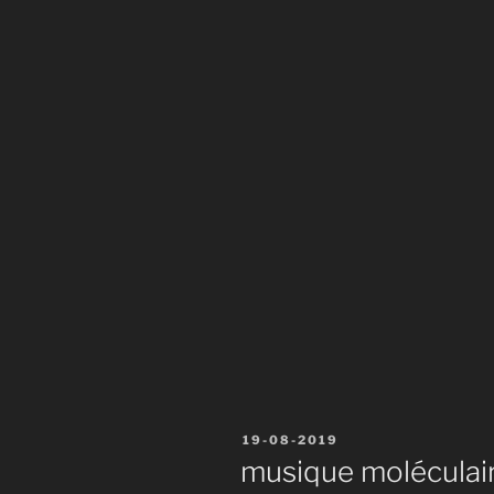
Publié
19-08-2019
le
musique moléculair