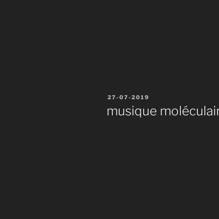
Publié
27-07-2019
le
musique moléculai