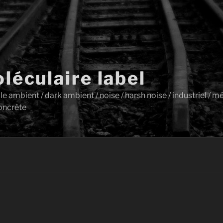
léculaire label
ambient / dark ambient / noise / harsh noise / industriel / mét
oncrète