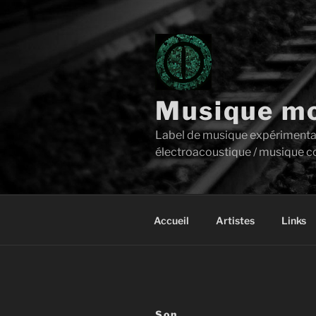
Aller
au
contenu
principal
Musique mo
Label de musique expérimentale 
électroacoustique / musique c
Accueil
Artistes
Links
Son