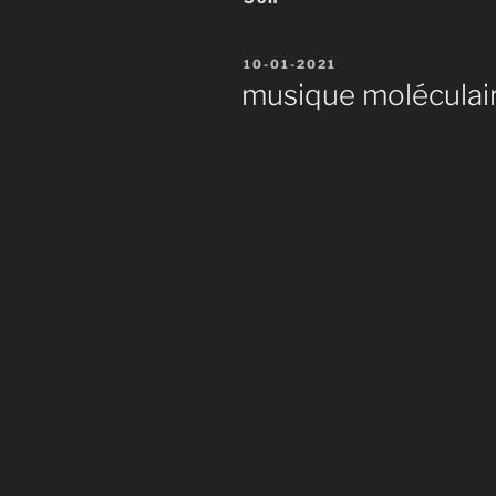
Publié
10-01-2021
le
musique moléculair