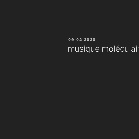
Publié
09-02-2020
le
musique moléculai