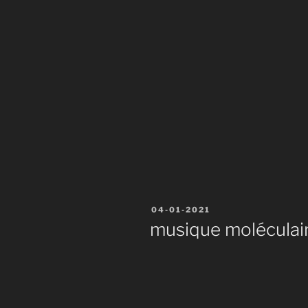
Publié
04-01-2021
le
musique moléculai