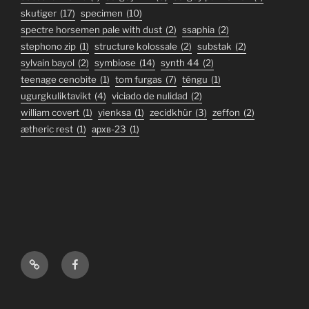
skutiger
(17)
specimen
(10)
spectre horsemen pale with dust
(2)
ssaphia
(2)
stephono zip
(1)
structure kolossale
(2)
substak
(2)
sylvain bayol
(2)
symbiose
(14)
synth 44
(2)
teenage cenobite
(1)
tom furgas
(7)
téngu
(1)
ugurgkuliktavikt
(4)
viciado de nulidad
(2)
william covert
(1)
yienksa
(1)
zecidkhür
(3)
zeffon
(2)
ætheric rest
(1)
архв-23
(1)
Bandcamp
Facebook