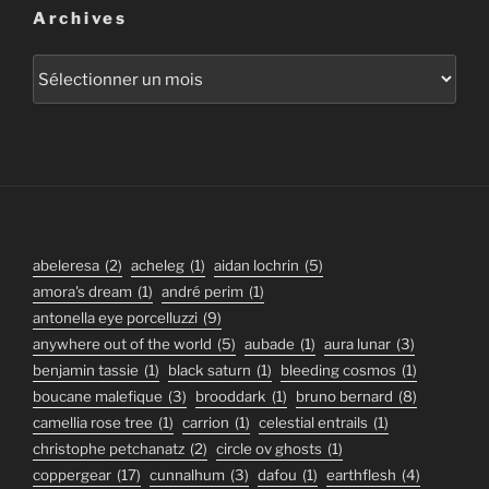
Archives
Archives
abeleresa
(2)
acheleg
(1)
aidan lochrin
(5)
amora's dream
(1)
andré perim
(1)
antonella eye porcelluzzi
(9)
anywhere out of the world
(5)
aubade
(1)
aura lunar
(3)
benjamin tassie
(1)
black saturn
(1)
bleeding cosmos
(1)
boucane malefique
(3)
brooddark
(1)
bruno bernard
(8)
camellia rose tree
(1)
carrion
(1)
celestial entrails
(1)
christophe petchanatz
(2)
circle ov ghosts
(1)
coppergear
(17)
cunnalhum
(3)
dafou
(1)
earthflesh
(4)