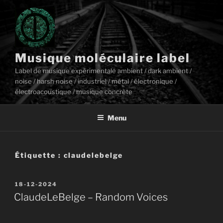
Aller
au
contenu
principal
Musique moléculaire label
Label de musique expérimentale ambient / dark ambient /
noise / harsh noise / industriel / métal / électronique /
électroacoustique / musique concrète
Menu
Étiquette :
claudelebelge
Publié
18-12-2024
le
ClaudeLeBelge – Random Voices