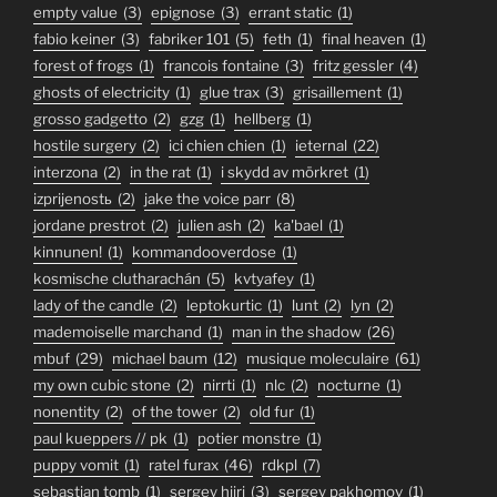
empty value
(3)
epignose
(3)
errant static
(1)
fabio keiner
(3)
fabriker 101
(5)
feth
(1)
final heaven
(1)
forest of frogs
(1)
francois fontaine
(3)
fritz gessler
(4)
ghosts of electricity
(1)
glue trax
(3)
grisaillement
(1)
grosso gadgetto
(2)
gzg
(1)
hellberg
(1)
hostile surgery
(2)
ici chien chien
(1)
ieternal
(22)
interzona
(2)
in the rat
(1)
i skydd av mörkret
(1)
izprijenostь
(2)
jake the voice parr
(8)
jordane prestrot
(2)
julien ash
(2)
ka'bael
(1)
kinnunen!
(1)
kommandooverdose
(1)
kosmische clutharachán
(5)
kvtyafey
(1)
lady of the candle
(2)
leptokurtic
(1)
lunt
(2)
lyn
(2)
mademoiselle marchand
(1)
man in the shadow
(26)
mbuf
(29)
michael baum
(12)
musique moleculaire
(61)
my own cubic stone
(2)
nirrti
(1)
nlc
(2)
nocturne
(1)
nonentity
(2)
of the tower
(2)
old fur
(1)
paul kueppers // pk
(1)
potier monstre
(1)
puppy vomit
(1)
ratel furax
(46)
rdkpl
(7)
sebastian tomb
(1)
sergey hiiri
(3)
sergey pakhomov
(1)