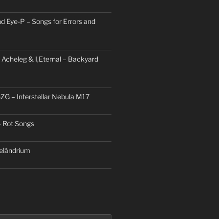
d Eye-P – Songs for Errors and
 Acheleg & I,Eternal – Backyard
ZG – Interstellar Nebula M17
– Rot Songs
elándrium