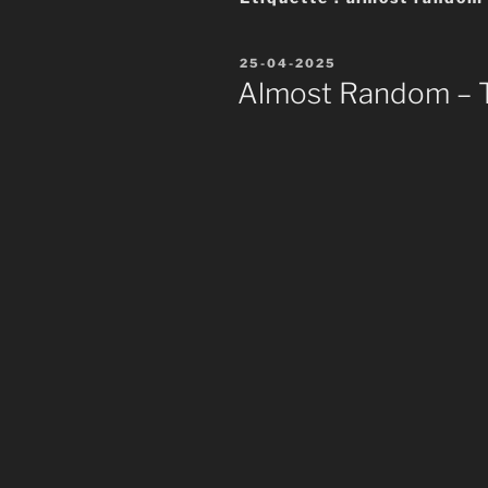
Publié
25-04-2025
le
Almost Random – T