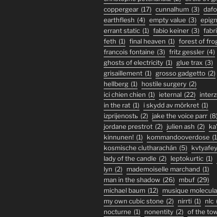
coppergear
(17)
cunnalhum
(3)
daf
earthflesh
(4)
empty value
(3)
epig
errant static
(1)
fabio keiner
(3)
fabr
feth
(1)
final heaven
(1)
forest of fro
francois fontaine
(3)
fritz gessler
(4)
ghosts of electricity
(1)
glue trax
(3)
grisaillement
(1)
grosso gadgetto
(2)
hellberg
(1)
hostile surgery
(2)
ici chien chien
(1)
ieternal
(22)
inter
in the rat
(1)
i skydd av mörkret
(1)
izprijenostь
(2)
jake the voice parr
(8
jordane prestrot
(2)
julien ash
(2)
ka
kinnunen!
(1)
kommandooverdose
(1
kosmische clutharachán
(5)
kvtyafe
lady of the candle
(2)
leptokurtic
(1)
lyn
(2)
mademoiselle marchand
(1)
man in the shadow
(26)
mbuf
(29)
michael baum
(12)
musique molecula
my own cubic stone
(2)
nirrti
(1)
nlc
nocturne
(1)
nonentity
(2)
of the to