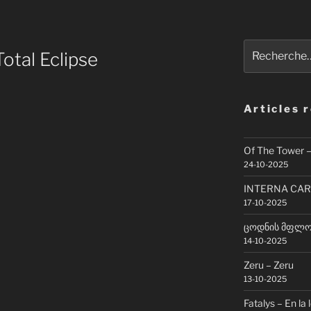
Recherche
otal Eclipse
pour
:
Articles 
Of The Tower 
24-10-2025
INTERNA CAR
17-10-2025
ცოდნის მფლობ
14-10-2025
Zeru – Zeru
13-10-2025
Fatalys – En la 