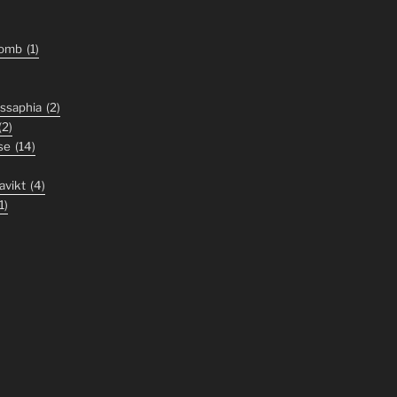
tomb
(1)
ssaphia
(2)
(2)
se
(14)
avikt
(4)
1)