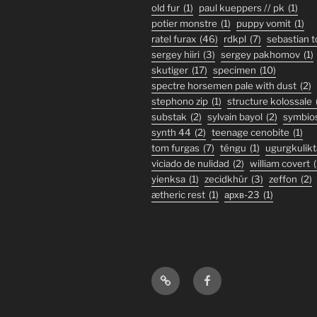
old fur
(1)
paul kueppers // pk
(1)
potier monstre
(1)
puppy vomit
(1)
ratel furax
(46)
rdkpl
(7)
sebastian 
sergey hiiri
(3)
sergey pakhomov
(1)
skutiger
(17)
specimen
(10)
spectre horsemen pale with dust
(2)
stephono zip
(1)
structure kolossale
substak
(2)
sylvain bayol
(2)
symbio
synth 44
(2)
teenage cenobite
(1)
tom furgas
(7)
téngu
(1)
ugurgkulikt
viciado de nulidad
(2)
william covert
(
yienksa
(1)
zecidkhür
(3)
zeffon
(2)
ætheric rest
(1)
архв-23
(1)
Bandcamp
Facebook