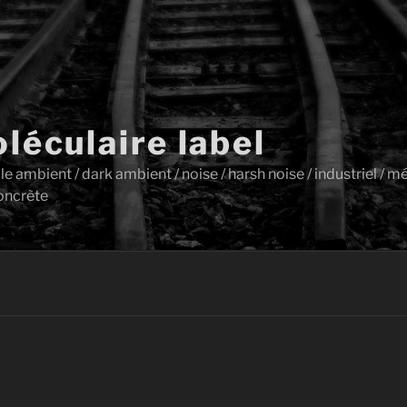
léculaire label
ambient / dark ambient / noise / harsh noise / industriel / mét
oncrète