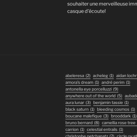
souhaiter une merveilleuse im
casque d’écoute!
abeleresa
(2)
acheleg
(1)
aidan lochr
amora's dream
(1)
andré perim
(1)
antonella eye porcelluzzi
(9)
anywhere out of the world
(5)
aubad
aura lunar
(3)
benjamin tassie
(1)
black saturn
(1)
bleeding cosmos
(1)
boucane malefique
(3)
brooddark
(1)
bruno bernard
(8)
camellia rose tree
carrion
(1)
celestial entrails
(1)
christophe petchanatz
(2)
circle ov 