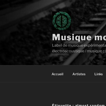
Aller
au
contenu
principal
Musique mo
Label de musique expérimentale 
électroacoustique / musique c
Accueil
Artistes
Links
Étiquette :
almost random