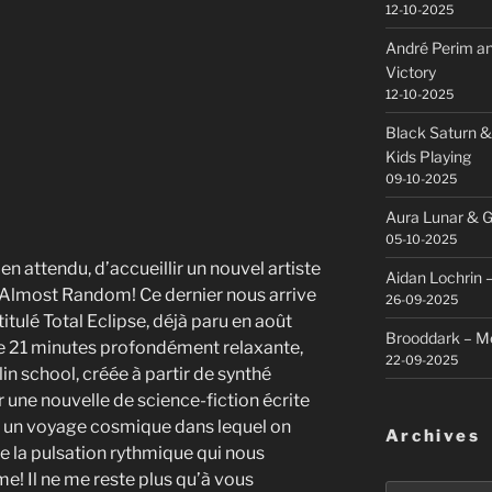
12-10-2025
André Perim an
Victory
12-10-2025
Black Saturn &
Kids Playing
09-10-2025
Aura Lunar & G
05-10-2025
n attendu, d’accueillir un nouvel artiste
Aidan Lochrin 
 Almost Random! Ce dernier nous arrive
26-09-2025
itulé Total Eclipse, déjà paru en août
Brooddark – M
e 21 minutes profondément relaxante,
22-09-2025
in school, créée à partir de synthé
 une nouvelle de science-fiction écrite
t un voyage cosmique dans lequel on
Archives
e la pulsation rythmique qui nous
e! Il ne me reste plus qu’à vous
Archives