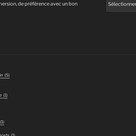
mersion, de préférence avec un bon
in
(5)
e
(1)
(1)
ghosts
(1)