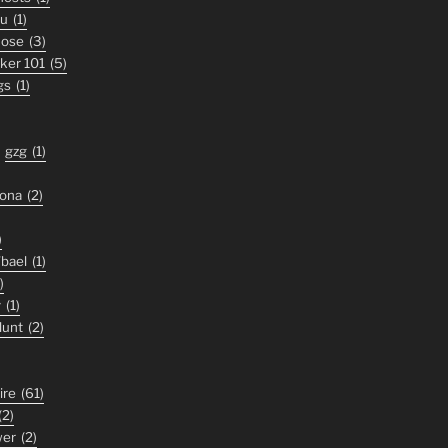
ou
(1)
nose
(3)
iker 101
(5)
gs
(1)
gzg
(1)
zona
(2)
)
'bael
(1)
)
y
(1)
lunt
(2)
ire
(61)
(2)
wer
(2)