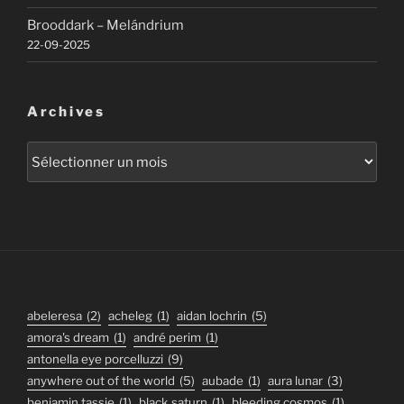
Brooddark – Melándrium
22-09-2025
Archives
Archives
abeleresa
(2)
acheleg
(1)
aidan lochrin
(5)
amora's dream
(1)
andré perim
(1)
antonella eye porcelluzzi
(9)
anywhere out of the world
(5)
aubade
(1)
aura lunar
(3)
benjamin tassie
(1)
black saturn
(1)
bleeding cosmos
(1)