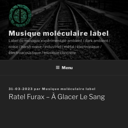
Aller
au
contenu
principal
Musique moléculaire label
Label de musique expérimentale ambient / dark ambient /
noise / harsh noise / industriel / métal / électronique /
électroacoustique / musique concrète
Menu
Publié
31-03-2023
par
Musique moléculaire label
le
Ratel Furax – À Glacer Le Sang