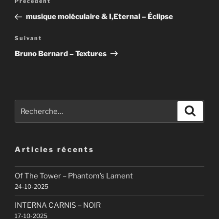
Article
Précédent
de
précédent
musique moléculaire & I,Eternal – Éclipse
l’article
Article
Suivant
suivant
Bruno Bernard – Textures
Recherche
Recher
pour
:
Articles récents
Of The Tower – Phantom’s Lament
24-10-2025
INTERNA CARNIS – NOIR
17-10-2025