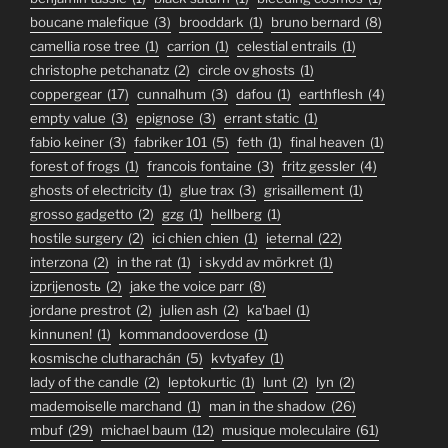
boucane malefique
(3)
brooddark
(1)
bruno bernard
(8)
camellia rose tree
(1)
carrion
(1)
celestial entrails
(1)
christophe petchanatz
(2)
circle ov ghosts
(1)
coppergear
(17)
cunnalhum
(3)
dafou
(1)
earthflesh
(4)
empty value
(3)
epignose
(3)
errant static
(1)
fabio keiner
(3)
fabriker 101
(5)
feth
(1)
final heaven
(1)
forest of frogs
(1)
francois fontaine
(3)
fritz gessler
(4)
ghosts of electricity
(1)
glue trax
(3)
grisaillement
(1)
grosso gadgetto
(2)
gzg
(1)
hellberg
(1)
hostile surgery
(2)
ici chien chien
(1)
ieternal
(22)
interzona
(2)
in the rat
(1)
i skydd av mörkret
(1)
izprijenostь
(2)
jake the voice parr
(8)
jordane prestrot
(2)
julien ash
(2)
ka'bael
(1)
kinnunen!
(1)
kommandooverdose
(1)
kosmische clutharachán
(5)
kvtyafey
(1)
lady of the candle
(2)
leptokurtic
(1)
lunt
(2)
lyn
(2)
mademoiselle marchand
(1)
man in the shadow
(26)
mbuf
(29)
michael baum
(12)
musique moleculaire
(61)