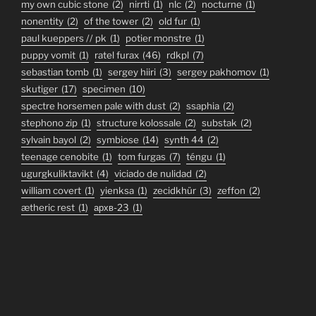
my own cubic stone
(2)
nirrti
(1)
nlc
(2)
nocturne
(1)
nonentity
(2)
of the tower
(2)
old fur
(1)
paul kueppers // pk
(1)
potier monstre
(1)
puppy vomit
(1)
ratel furax
(46)
rdkpl
(7)
sebastian tomb
(1)
sergey hiiri
(3)
sergey pakhomov
(1)
skutiger
(17)
specimen
(10)
spectre horsemen pale with dust
(2)
ssaphia
(2)
stephono zip
(1)
structure kolossale
(2)
substak
(2)
sylvain bayol
(2)
symbiose
(14)
synth 44
(2)
teenage cenobite
(1)
tom furgas
(7)
téngu
(1)
ugurgkuliktavikt
(4)
viciado de nulidad
(2)
william covert
(1)
yienksa
(1)
zecidkhür
(3)
zeffon
(2)
ætheric rest
(1)
архв-23
(1)